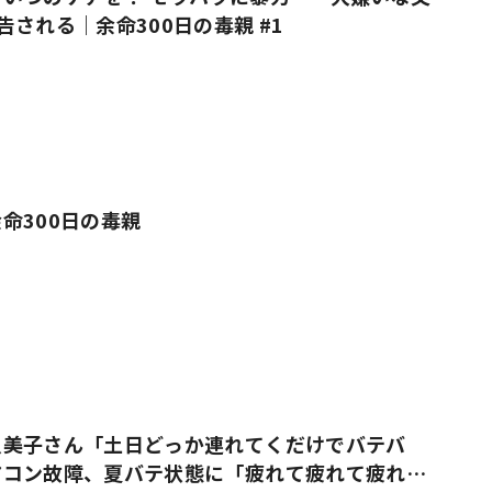
告される｜余命300日の毒親 #1
命300日の毒親
久美子さん「土日どっか連れてくだけでバテバ
アコン故障、夏バテ状態に「疲れて疲れて疲れ果