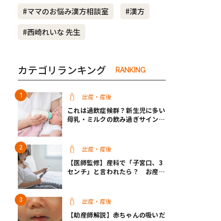
#ママのお悩み漢方相談室
#漢方
き夫婦
#産休
#育休
#西崎れいな 先生
カテゴリランキング
RANKING
出産・産後
これは過飲症候群？新生児に多い
母乳・ミルクの飲み過ぎサインと
改善方法【医師監修】
出産・産後
【医師監修】産科で「子宮口、3
センチ」と言われたら？ お産は
近い？
出産・産後
【助産師解説】赤ちゃんの吸いだ