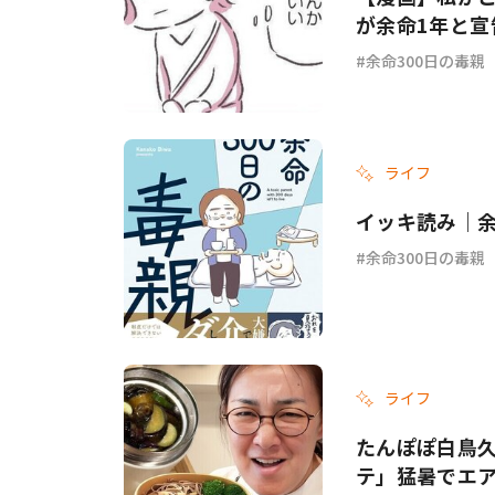
が余命1年と宣
余命300日の毒親
ライフ
イッキ読み｜余
余命300日の毒親
ライフ
たんぽぽ白鳥
テ」猛暑でエ