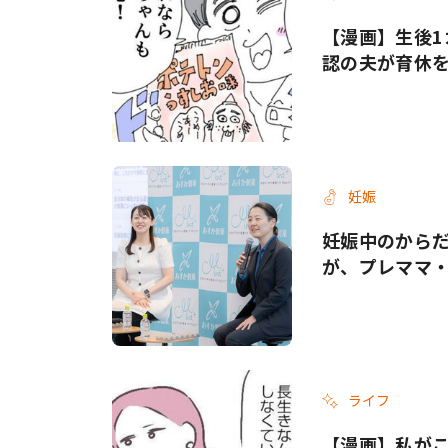
【漫画】生後1
認の夫が育休
妊娠
妊娠中のから
が、プレママ
ライフ
【漫画】私がこ