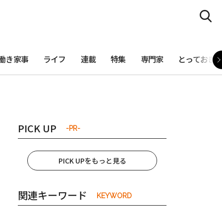
働き家事
ライフ
連載
特集
専門家
とっておき
PICK UP
-PR-
PICK UPをもっと見る
関連キーワード
KEYWORD