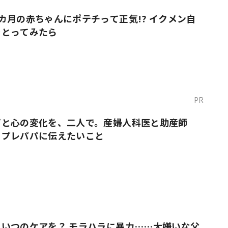
カ月の赤ちゃんにポテチって正気!? イクメン自
をとってみたら
PR
だと心の変化を、二人で。産婦人科医と助産師
・プレパパに伝えたいこと
いつのケアを？ モラハラに暴力……大嫌いな父