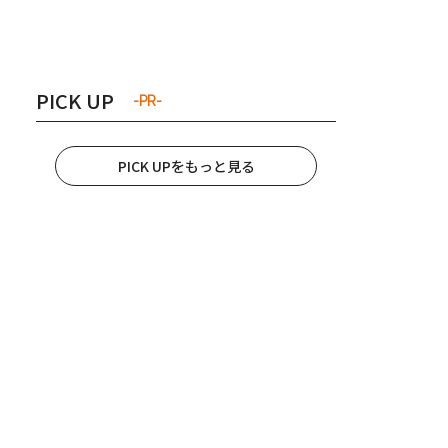
き夫婦
#産休
#育休
PICK UP
-PR-
PICK UPをもっと見る