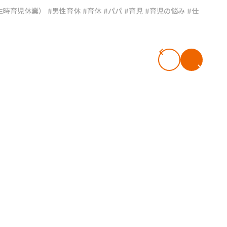
生時育児休業）
#男性育休
#育休
#パパ
#育児
#育児の悩み
#仕
#共働き夫婦のセブンルール
#共働
ビーニュース
#マタニティニュース