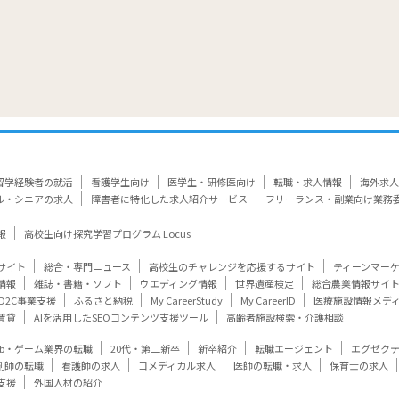
留学経験者の就活
看護学生向け
医学生・研修医向け
転職・求人情報
海外求人
ル・シニアの求人
障害者に特化した求人紹介サービス
フリーランス・副業向け業務
報
高校生向け探究学習プログラム Locus
サイト
総合・専門ニュース
高校生のチャレンジを応援するサイト
ティーンマー
情報
雑誌・書籍・ソフト
ウエディング情報
世界遺産検定
総合農業情報サイ
D2C事業支援
ふるさと納税
My CareerStudy
My CareerID
医療施設情報メデ
賃貸
AIを活用したSEOコンテンツ支援ツール
高齢者施設検索・介護相談
eb・ゲーム業界の転職
20代・第二新卒
新卒紹介
転職エージェント
エグゼク
剤師の転職
看護師の求人
コメディカル求人
医師の転職・求人
保育士の求人
支援
外国人材の紹介