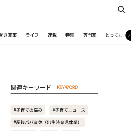
働き家事
ライフ
連載
特集
専門家
とっておき
関連キーワード
KEYWORD
#子育ての悩み
#子育てニュース
#産後パパ育休（出生時育児休業）