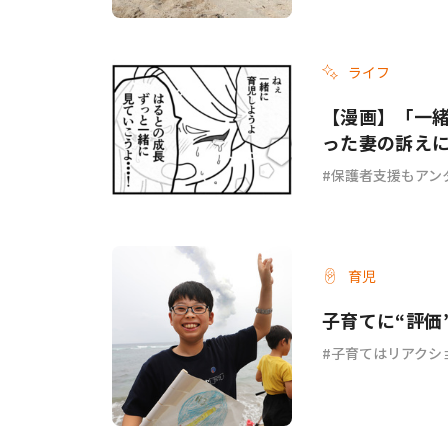
ライフ
【漫画】「一
った妻の訴え
ょ？ #67
保護者支援もアン
育児
子育てに“評価
子育てはリアクシ