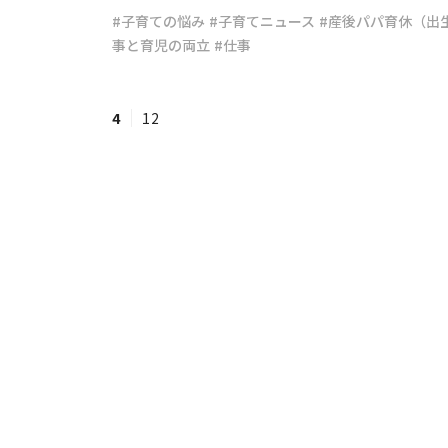
#子育ての悩み
#子育てニュース
#産後パパ育休（出
事と育児の両立
#仕事
#ワンオペ育児
#コミックエッセイ
4
12
#渡邊大地の令和的ワーパパ道
#ベ