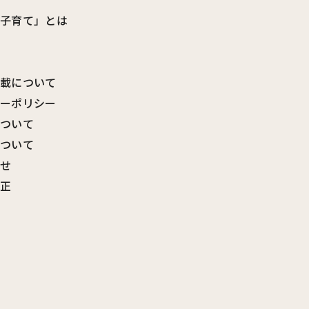
ビ子育て」とは
転載について
シーポリシー
について
について
わせ
訂正
覧