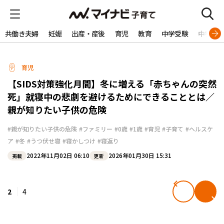
共働き夫婦
妊娠
出産・産後
育児
教育
中学受験
中学生
育児
【SIDS対策強化月間】冬に増える「赤ちゃんの突然
死」就寝中の悲劇を避けるためにできることとは／
親が知りたい子供の危険
#親が知りたい子供の危険
#ファミリー
#0歳
#1歳
#育児
#子育て
#ヘルスケ
ア
#冬
#うつ伏せ寝
#寝かしつけ
#寝返り
2022年11月02日 06:10
2026年01月30日 15:31
掲載
更新
2
4