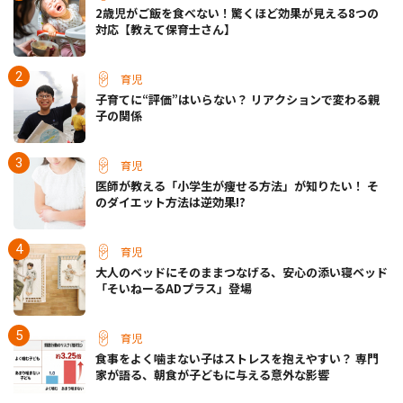
2歳児がご飯を食べない！驚くほど効果が見える8つの
対応【教えて保育士さん】
育児
子育てに“評価”はいらない？ リアクションで変わる親
子の関係
育児
医師が教える「小学生が痩せる方法」が知りたい！ そ
のダイエット方法は逆効果!?
育児
大人のベッドにそのままつなげる、安心の添い寝ベッド
「そいねーるADプラス」登場
育児
食事をよく噛まない子はストレスを抱えやすい？ 専門
家が語る、朝食が子どもに与える意外な影響