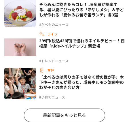
そうめんに飽きたらコレ！ JA全農が提案す
る、暑い夏にぴったりの「冷やしメシ」＆子ど
もが作れる「夏休みお留守番ランチ」各3選
#たべものニュース
ライフ
399円(税込438円)で憧れのネイルデビュー！西
松屋「Kidsネイルチップ」新登場
#トレンドニュース
育児
「比べるのは周りの子ではなく昔の我が子」木
下ゆーきさんが語った、成長ホルモン治療中の
わが子との向き合い方
#子育てニュース
最新記事をもっと見る