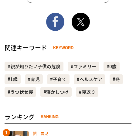
関連キーワード
KEYWORD
#親が知りたい子供の危険
#ファミリー
#0歳
#1歳
#育児
#子育て
#ヘルスケア
#冬
#うつ伏せ寝
#寝かしつけ
#寝返り
ランキング
RANKING
育児