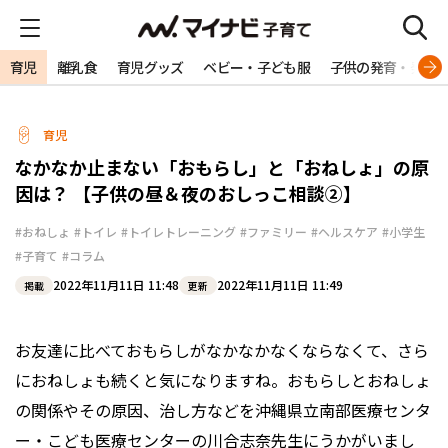
育児
離乳食
育児グッズ
ベビー・子ども服
子供の発育・発達
育児
なかなか止まない「おもらし」と「おねしょ」の原
因は？ 【子供の昼＆夜のおしっこ相談②】
#おねしょ
#トイレ
#トイレトレーニング
#ファミリー
#ヘルスケア
#小学生
#子育て
#コラム
2022年11月11日 11:48
2022年11月11日 11:49
掲載
更新
お友達に比べておもらしがなかなかなくならなくて、さら
におねしょも続くと気になりますね。おもらしとおねしょ
の関係やその原因、治し方などを沖縄県立南部医療センタ
ー・こども医療センターの川合志奈先生にうかがいまし