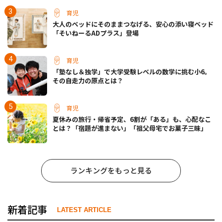
育児
大人のベッドにそのままつなげる、安心の添い寝ベッド
「そいねーるADプラス」登場
育児
「塾なし＆独学」で大学受験レベルの数学に挑む小6。
その自走力の原点とは？
育児
夏休みの旅行・帰省予定、6割が「ある」も、心配なこ
とは？「宿題が進まない」「祖父母宅でお菓子三昧」
ランキングをもっと見る
新着記事
LATEST ARTICLE