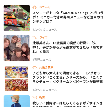
おでかけ
スシローがトヨタ「GAZOO Racing」と初コラ
ボ！ ミニカー付きの寿司メニューなど注目のコ
ンテンツは？
#たべものニュース
ライフ
辻希美さん、15歳長男の突然の行動に「失
神！」手がかかるぶん彼女ができたら「嫌です
ね」と断言
#育児ニュース
共働き家事
子どもから大人まで満足できる！ ロングセラー
ブランド「こくまろ」シリーズから、「こくま
ろシチュー」＜クリーム＞＜ビーフ＞が新発売
#たべものニュース
教育
欲しい！付録は…はたらくくるまがデザインさ