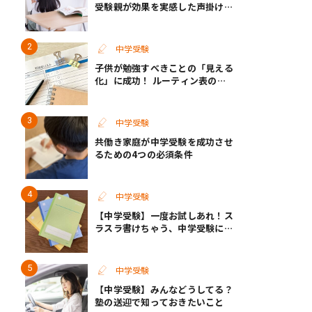
受験親が効果を実感した声掛けと
イライラ解消のコツ
中学受験
子供が勉強すべきことの「見える
化」に成功！ ルーティン表の実
例
中学受験
共働き家庭が中学受験を成功させ
るための4つの必須条件
中学受験
【中学受験】一度お試しあれ！ス
ラスラ書けちゃう、中学受験に向
いているノートがあった
中学受験
【中学受験】みんなどうしてる？
塾の送迎で知っておきたいこと