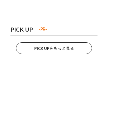
き夫婦
#産休
#育休
PICK UP
-PR-
PICK UPをもっと見る