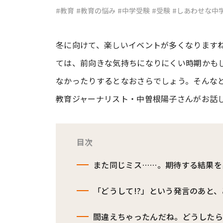
#教育
#教育の悩み
#中学受験
#受験
#しあわせな中
#ワンオペ育児
#コミックエッセイ
冬に向けて、楽しいイベントが多くなります
ては、前向きな気持ちになりにくい時期かも
#渡邊大地の令和的ワーパパ道
#ベ
なかったりするとなおさらでしょう。そんな
教育ジャーナリスト・中曽根陽子さんがお話
目次
また同じミス……。期待する結果を
「どうして!?」という発言のあと
間違えちゃったんだね。どうした