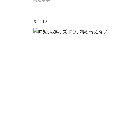
#ワンオペ育児
#コミックエッセイ
8
12
#渡邊大地の令和的ワーパパ道
#ベ