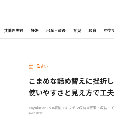
共働き夫婦
妊娠
出産・産後
育児
教育
中学
住まい
こまめな詰め替えに挫折し
使いやすさと見え方で工夫
#ayako.anko
#収納
#キッチン収納
#家事・収納・
時短家事