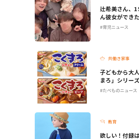
辻希美さん、1
ん彼女ができ
育児ニュース
共働き家事
子どもから大人
まろ」シリー
ーフ＞が新発
たべものニュース
教育
欲しい！付録