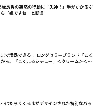
5歳長男の突然の行動に「失神！」手がかかるぶ
たら「嫌ですね」と断言
まで満足できる！ ロングセラーブランド「こく
ズから、「こくまろシチュー」＜クリーム＞＜ビ
売
は…はたらくくるまがデザインされた特別なバッ