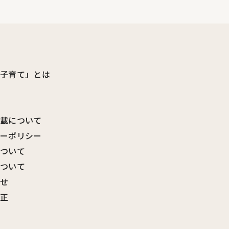
ビ子育て」とは
転載について
シーポリシー
について
について
わせ
訂正
覧