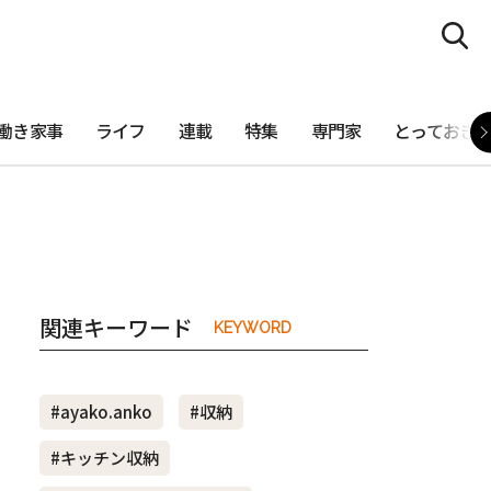
働き家事
ライフ
連載
特集
専門家
とっておき
関連キーワード
KEYWORD
#ayako.anko
#収納
#キッチン収納