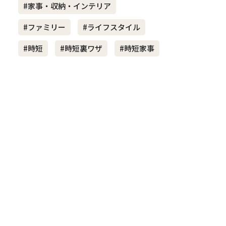
#家事・収納・インテリア
#ファミリー
#ライフスタイル
き夫婦
#産休
#育休
#時短
#時短裏ワザ
#時短家事