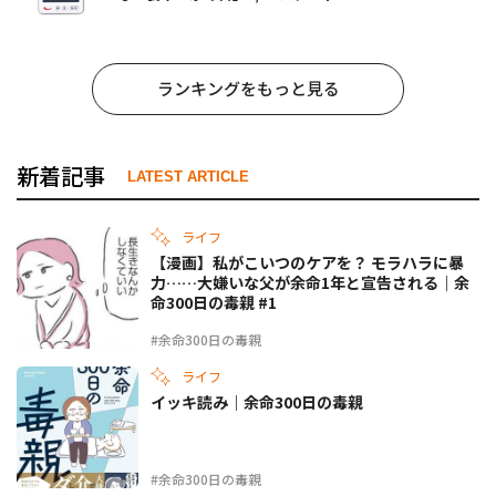
ランキングをもっと見る
新着記事
LATEST ARTICLE
ライフ
【漫画】私がこいつのケアを？ モラハラに暴
力……大嫌いな父が余命1年と宣告される｜余
命300日の毒親 #1
#余命300日の毒親
ライフ
イッキ読み｜余命300日の毒親
#余命300日の毒親