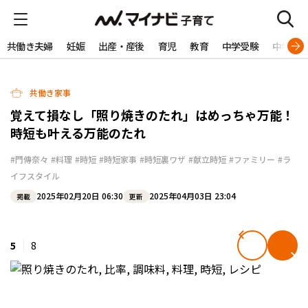
共働き夫婦
妊娠
出産・産後
育児
教育
中学受験
中学生
共働き家事
覚えて損なし「照り焼きのたれ」はめっちゃ万能！
時短も叶える万能のたれ
#門傳奈々
#料理
#時短
#時短家事
#時短裏ワザ
#献立時短
#ファミリー
#ラ
イフスタイル
2025年02月20日 06:30
2025年04月03日 23:04
掲載
更新
5
8