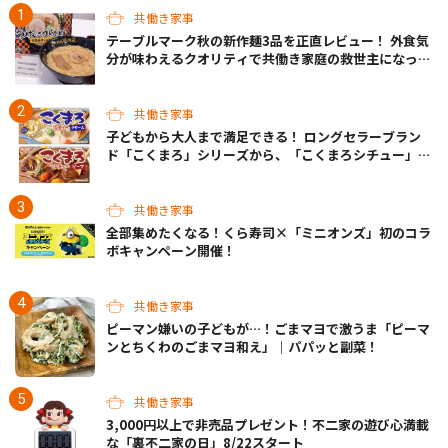
共働き家事
テーブルマーク秋の新作麺3品を正直レビュー！ 外食気
分が味わえるクオリティで共働き家庭の救世主になって
くれそう♡
共働き家事
子どもから大人まで満足できる！ ロングセラーブラン
ド「こくまろ」シリーズから、「こくまろシチュー」＜
クリーム＞＜ビーフ＞が新発売
共働き家事
全部集めたくなる！くら寿司×「ミニオンズ」初のコラ
ボキャンペーン開催！
共働き家事
ピーマン嫌いの子どもが…！ごまマヨで激うま「ピーマ
ンとちくわのごまマヨ和え」｜パパッと副菜！
共働き家事
3,000円以上で非売品プレゼント！不二家の遊び心満載
な「裏不二家の日」8/22スタート