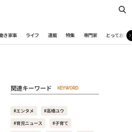
働き家事
ライフ
連載
特集
専門家
とっておき
関連キーワード
KEYWORD
#エンタメ
#高橋ユウ
#育児ニュース
#子育て