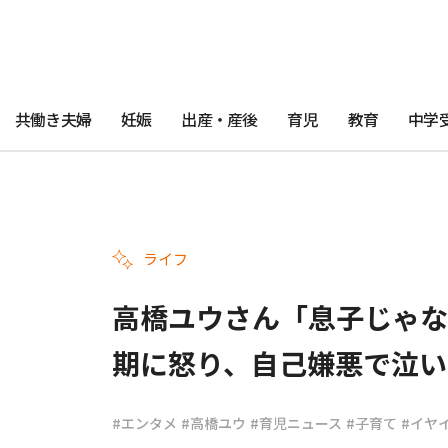
共働き夫婦
妊娠
出産・産後
育児
教育
中学
ライフ
高橋ユウさん「息子じゃな
期に怒り、自己嫌悪で泣い
#エンタメ
#高橋ユウ
#育児ニュース
#子育て
#イヤ