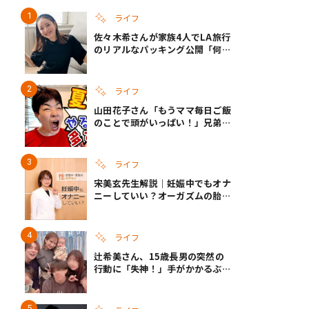
ライフ
佐々木希さんが家族4人でLA旅行
のリアルなパッキング公開「何が
あるかわからないから、人生」い
ざというときの備えも
ライフ
山田花子さん「もうママ毎日ご飯
のことで頭がいっぱい！」兄弟夏
休みのリアルな生活に共感しかな
い
ライフ
宋美玄先生解説｜妊娠中でもオナ
ニーしていい？オーガズムの胎児
への影響と3つの注意点
ライフ
辻希美さん、15歳長男の突然の
行動に「失神！」手がかかるぶん
彼女ができたら「嫌ですね」と断
言