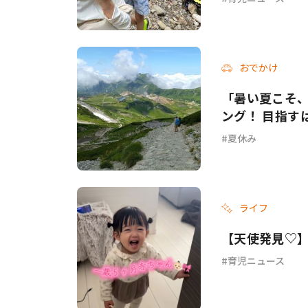
おでかけ
「暑い夏こそ
ング！ 目指すは
夏休み
ライフ
【天使発見♡】
育児ニュース