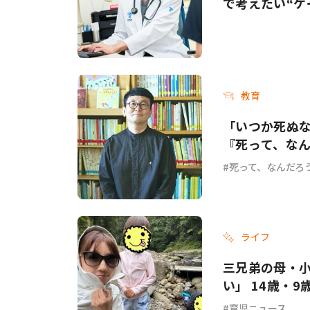
で考えたい“ゲ
教育
「いつか死ぬ
『死って、な
死って、なんだろ
ライフ
三兄弟の母・
い」 14歳・
育児ニュース