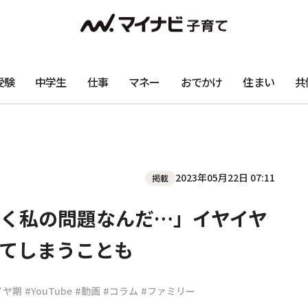
受験
中学生
仕事
マネー
おでかけ
住まい
共
2023年05月22日 07:11
掲載
く私の問題なんだ…」イヤイヤ
てしまうことも
イヤ期
#YouTube
#動画
#コラム
#ファミリー