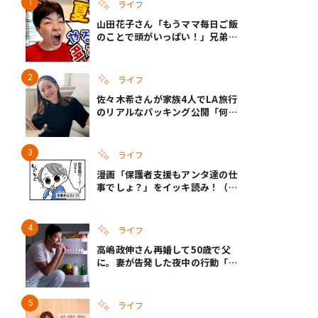
ライフ
山田花子さん「もうママ毎日ご飯
のことで頭がいっぱい！」兄弟夏
休みのリアルな生活に共感しかな
い
ライフ
佐々木希さんが家族4人でLA旅行
のリアルなパッキング公開「何が
あるかわからないから、人生」い
ざというときの備えも
ライフ
漫画「保護者支援もアンタ達の仕
事でしょ？」をイッキ読み！（右
タップ＞で読める！）
ライフ
高嶋政伸さん再婚して50歳で父
に。妻が告発した夜中の行動「こ
れ手出したら終わりだろうなとか
思うんだけども……」
ライフ