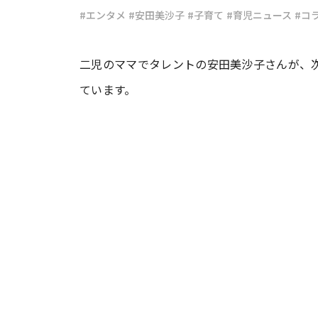
#エンタメ
#安田美沙子
#子育て
#育児ニュース
#コ
#ワンオペ育児
#コミックエッセイ
二児のママでタレントの安田美沙子さんが、次男
ています。
#渡邊大地の令和的ワーパパ道
#ベ