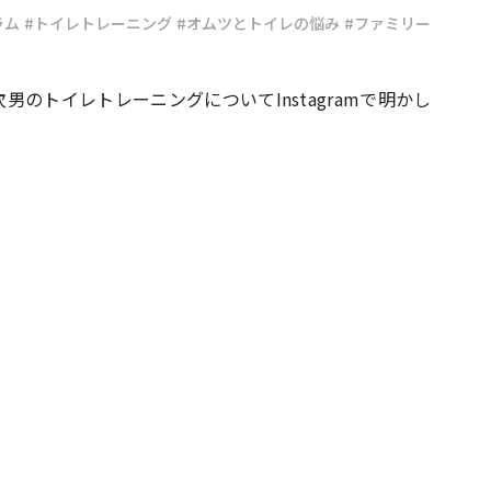
ラム
#トイレトレーニング
#オムツとトイレの悩み
#ファミリー
#共働き夫婦のセブンルール
#共働
のトイレトレーニングについてInstagramで明かし
ビーニュース
#マタニティニュース