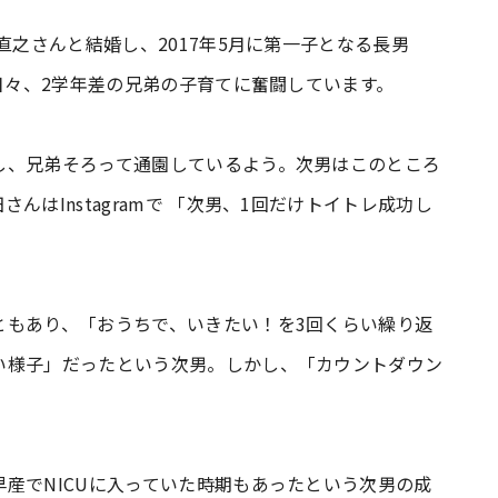
直之さんと結婚し、2017年5月に第一子となる長男
。日々、2学年差の兄弟の子育てに奮闘しています。
し、兄弟そろって通園しているよう。次男はこのところ
はInstagramで 「次男、1回だけトイトレ成功し
ともあり、「おうちで、いきたい！を3回くらい繰り返
い様子」だったという次男。しかし、「カウントダウン
産でNICUに入っていた時期もあったという次男の成