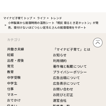
マイナビ子育てトップ
ライフ
トレンド
小林製薬から就寝時用の温熱シート「桐灰 寝るとき足ホットン」が発
売、寝付けないほどつらい足冷えさんの就寝環境をサポート
カテゴリ
共働き夫婦
「マイナビ子育て」とは
妊娠
お知らせ
出産・産後
利用規約
育児
著作権と転載について
教育
プライバシーポリシー
中学受験
広告出稿について
中学生
広告表示について
仕事
お問い合わせ
マネー
お詫びと訂正
おでかけ
運営会社
住まい