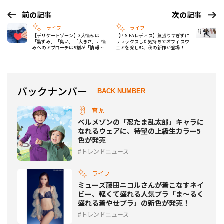
前の記事
次の記事
ライフ
ライフ
【デリケートゾーン】3大悩みは
【P.S.FAレディス】気張りすぎずに
「黒ずみ」「臭い」「大きさ」、悩
リラックスした気持ちでオフィスウ
みへのアプローチは9割が「情報収
ェアを楽しむ、秋の新作が登場！
集」のみ
バックナンバー
BACK NUMBER
育児
ベルメゾンの「忍たま乱太郎」キャラに
なれるウェアに、待望の上級生カラー5
色が発売
トレンドニュース
ライフ
ミューズ藤田ニコルさんが着こなすネイ
ビー、軽くて盛れる人気ブラ「ま～るく
盛れる着やせブラ」の新色が発売！
トレンドニュース