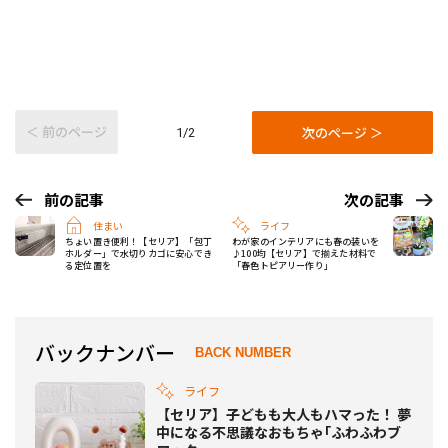
＜ 前のページ
次のページ ＞
1/2
前の記事
次の記事
住まい
ライフ
ちょい置き便利！【セリア】「包丁
わが家のインテリアにも春の装いを
ホルダー」で水切りカゴに安心でき
♪100均【セリア】で揃えた材料で
る定位置を
「春色トピアリー作り」
バックナンバー
BACK NUMBER
ライフ
【セリア】子どもも大人もハマった！ 夢
中になる不思議なおもちゃ｢ふわふわブ