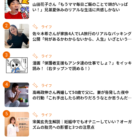
山田花子さん「もうママ毎日ご飯のことで頭がいっぱ
い！」兄弟夏休みのリアルな生活に共感しかない
ライフ
佐々木希さんが家族4人でLA旅行のリアルなパッキング
公開「何があるかわからないから、人生」いざというと
きの備えも
ライフ
漫画「保護者支援もアンタ達の仕事でしょ？」をイッキ
読み！（右タップ＞で読める！）
ライフ
高嶋政伸さん再婚して50歳で父に。妻が告発した夜中
の行動「これ手出したら終わりだろうなとか思うんだけ
ども……」
ライフ
宋美玄先生解説｜妊娠中でもオナニーしていい？オーガ
ズムの胎児への影響と3つの注意点