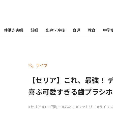
共働き夫婦
妊娠
出産・産後
育児
教育
中学
ライフ
【セリア】これ、最強！ 
喜ぶ可愛すぎる歯ブラシホ
#セリア
#100円均一
#みたこ
#ファミリー
#ライフ