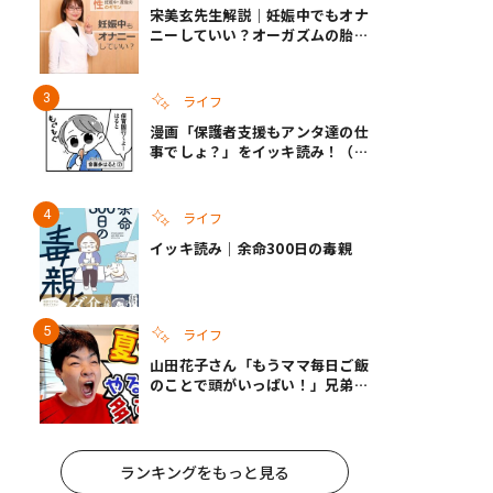
宋美玄先生解説｜妊娠中でもオナ
ニーしていい？オーガズムの胎児
への影響と3つの注意点
ライフ
漫画「保護者支援もアンタ達の仕
事でしょ？」をイッキ読み！（右
タップ＞で読める！）
ライフ
イッキ読み｜余命300日の毒親
ライフ
山田花子さん「もうママ毎日ご飯
のことで頭がいっぱい！」兄弟夏
休みのリアルな生活に共感しかな
い
ランキングをもっと見る