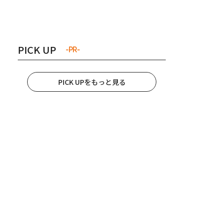
き夫婦
#産休
#育休
PICK UP
-PR-
PICK UPをもっと見る