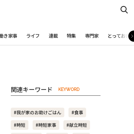
働き家事
ライフ
連載
特集
専門家
とっておき
関連キーワード
KEYWORD
#我が家のお助けごはん
#食事
#時短
#時短家事
#献立時短