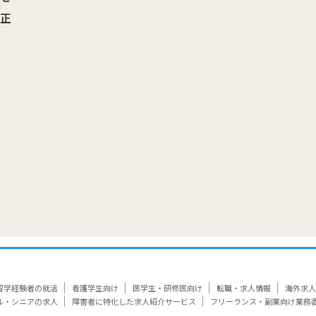
訂正
覧
留学経験者の就活
看護学生向け
医学生・研修医向け
転職・求人情報
海外求人
ル・シニアの求人
障害者に特化した求人紹介サービス
フリーランス・副業向け業務