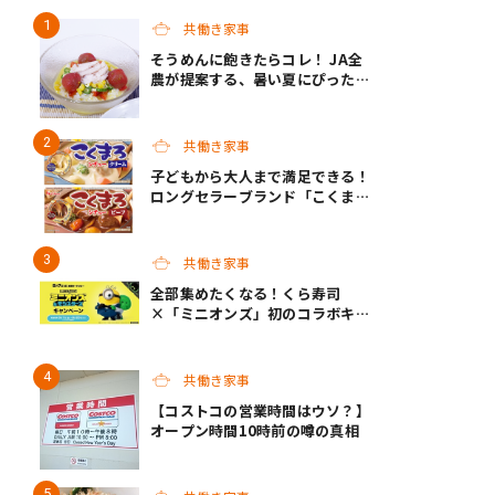
共働き家事
そうめんに飽きたらコレ！ JA全
農が提案する、暑い夏にぴったり
の「冷やしメシ」＆子どもが作れ
る「夏休みお留守番ランチ」各3
選
共働き家事
子どもから大人まで満足できる！
ロングセラーブランド「こくま
ろ」シリーズから、「こくまろシ
チュー」＜クリーム＞＜ビーフ＞
が新発売
共働き家事
全部集めたくなる！くら寿司
×「ミニオンズ」初のコラボキャ
ンペーン開催！
共働き家事
【コストコの営業時間はウソ？】
オープン時間10時前の噂の真相