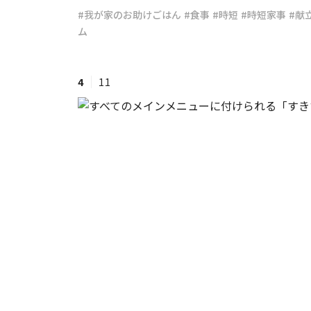
#我が家のお助けごはん
#食事
#時短
#時短家事
#献
ム
#ワンオペ育児
#コミックエッセイ
4
11
#渡邊大地の令和的ワーパパ道
#ベ