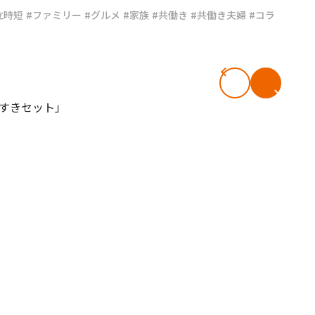
立時短
#ファミリー
#グルメ
#家族
#共働き
#共働き夫婦
#コラ
#共働き夫婦のセブンルール
#共働
ビーニュース
#マタニティニュース