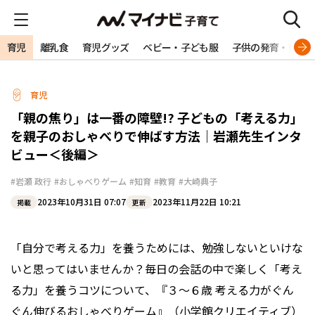
育児
離乳食
育児グッズ
ベビー・子ども服
子供の発育・発達
育児
「親の焦り」は一番の障壁!? 子どもの「考える力」
を親子のおしゃべりで伸ばす方法｜岩瀬先生インタ
ビュー＜後編＞
#岩瀬 政行
#おしゃべりゲーム
#知育
#教育
#大崎典子
2023年10月31日 07:07
2023年11月22日 10:21
掲載
更新
「自分で考える力」を養うためには、勉強しないといけな
いと思ってはいませんか？毎日の会話の中で楽しく「考え
る力」を養うコツについて、『３～６歳 考える力がぐん
ぐん伸びるおしゃべりゲーム』（小学館クリエイティブ）