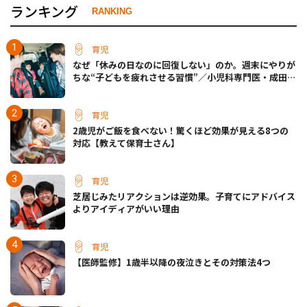
ランキング
RANKING
育児
なぜ「休みの日なのに回復しない」のか。週末にやりが
ちな“子どもを疲れさせる習慣”／小児科専門医・成田奈
緒子先生
育児
2歳児がご飯を食べない！驚くほど効果が見える8つの
対応【教えて保育士さん】
育児
芝居じみたリアクションは逆効果。子育てにアドバイス
よりアイディアがいい理由
育児
【医師監修】1歳半以降の夜泣きとその対策法4つ