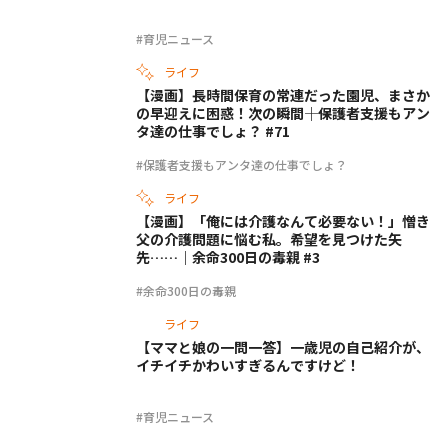
#育児ニュース
ライフ
【漫画】長時間保育の常連だった園児、まさか
の早迎えに困惑！次の瞬間――｜保護者支援もアン
タ達の仕事でしょ？ #71
#保護者支援もアンタ達の仕事でしょ？
ライフ
【漫画】「俺には介護なんて必要ない！」憎き
父の介護問題に悩む私。希望を見つけた矢
先……｜余命300日の毒親 #3
#余命300日の毒親
ライフ
【ママと娘の一問一答】一歳児の自己紹介が、
イチイチかわいすぎるんですけど！
#育児ニュース