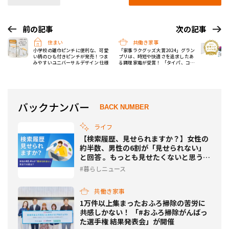
前の記事
次の記事
住まい
共働き家事
小学校の雑巾ピンチに便利な、可愛
「家事ラクグッズ大賞2024」グラン
い柄のひも付きピンチが発売！つま
プリは、時短や快適さを追求したあ
みやすいユニバーサルデザイン仕様
る調理家電が受賞！ 「タイパ、コス
パ、スぺパ」のニーズ高まる
バックナンバー
BACK NUMBER
ライフ
【検索履歴、見せられますか？】女性の
約半数、男性の6割が「見せられない」
と回答 。もっとも見せたくないと思う相
手は誰？
暮らしニュース
共働き家事
1万件以上集まったおふろ掃除の苦労に
共感しかない！ 「#おふろ掃除がんばっ
た選手権 結果発表会」が開催