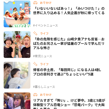
おでかけ
「いないいないばあっ！」「みいつけた！」の
世界に入り込める！人気企画が秋に帰ってくる
#イベントニュース
ライフ
「命の危険を感じた」山崎夕貴アナも反省…お
ばたのお兄さん一家が猛暑のプールで学んだリ
アルな怖さ
#育児ニュース
ライフ
帰省の手土産、「毎回同じ」になる人は4割。
プロの目利きで選ぶ"ちょっといい"5選
#暮らしニュース
おでかけ
リアルすぎて「怖い」、けど夢中。3歳と5歳が
体験型リアル恐竜ショー「恐竜パーク」で大興