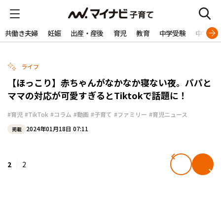
共働き夫婦
妊娠
出産・産後
育児
教育
中学受験
中学生
ライフ
【ほっこり】赤ちゃんがなかなか寝ない夜。パパと
ママの対応が可愛すぎるとTiktokで話題に！
#育児
#TikTok
#コラム
#動画
#子育て
#ファミリー
#育児ニュース
2024年01月18日 07:11
掲載
2
2