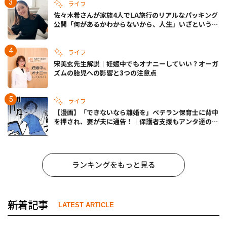
ライフ
佐々木希さんが家族4人でLA旅行のリアルなパッキング
公開「何があるかわからないから、人生」いざというと
きの備えも
ライフ
宋美玄先生解説｜妊娠中でもオナニーしていい？オーガ
ズムの胎児への影響と3つの注意点
ライフ
【漫画】「できないなら離婚を」ベテラン保育士に背中
を押され、妻が夫に通告！｜保護者支援もアンタ達の仕
事でしょ？ #65
ランキングをもっと見る
新着記事
LATEST ARTICLE