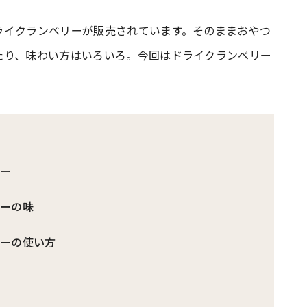
ライクランベリーが販売されています。そのままおやつ
#共働き夫婦のセブンルール
#共働
たり、味わい方はいろいろ。今回はドライクランベリー
ビーニュース
#マタニティニュース
リー
リーの味
リーの使い方
ピ