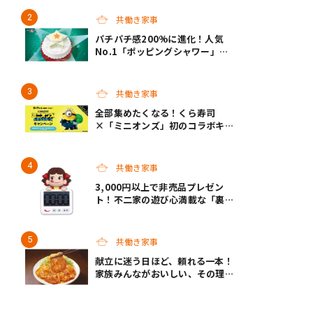
世主になってくれそう♡
共働き家事
パチパチ感200%に進化！人気
No.1「ポッピングシャワー」チ
ョコプレートの下に、まさかの仕
掛け！サーティワンの限定ケーキ
が最高
共働き家事
全部集めたくなる！くら寿司
×「ミニオンズ」初のコラボキャ
ンペーン開催！
共働き家事
3,000円以上で非売品プレゼン
ト！不二家の遊び心満載な「裏不
二家の日」8/22スタート
共働き家事
献立に迷う日ほど、頼れる一本！
家族みんながおいしい、その理由
は“黄金バランス”にあり！モラ
ンボン『生姜焼のたれ』がリニュ
ーアル