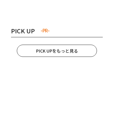
き夫婦
#産休
#育休
PICK UP
-PR-
PICK UPをもっと見る