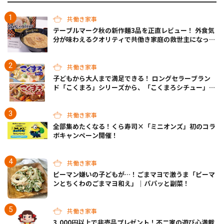
共働き家事
テーブルマーク秋の新作麺3品を正直レビュー！ 外食気
分が味わえるクオリティで共働き家庭の救世主になって
くれそう♡
共働き家事
子どもから大人まで満足できる！ ロングセラーブラン
ド「こくまろ」シリーズから、「こくまろシチュー」＜
クリーム＞＜ビーフ＞が新発売
共働き家事
全部集めたくなる！くら寿司×「ミニオンズ」初のコラ
ボキャンペーン開催！
共働き家事
ピーマン嫌いの子どもが…！ごまマヨで激うま「ピーマ
ンとちくわのごまマヨ和え」｜パパッと副菜！
共働き家事
3,000円以上で非売品プレゼント！不二家の遊び心満載