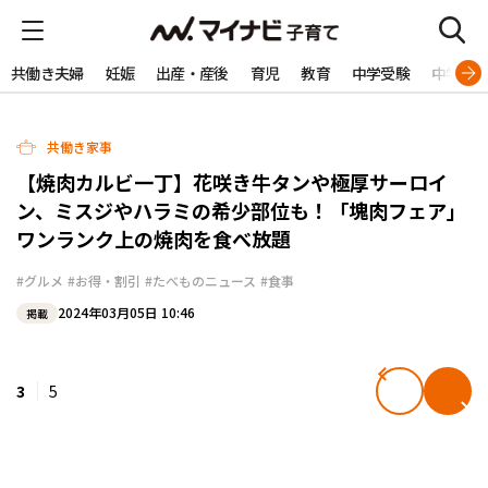
共働き夫婦
妊娠
出産・産後
育児
教育
中学受験
中学生
共働き家事
【焼肉カルビ一丁】花咲き牛タンや極厚サーロイ
ン、ミスジやハラミの希少部位も！「塊肉フェア」
ワンランク上の焼肉を食べ放題
#グルメ
#お得・割引
#たべものニュース
#食事
2024年03月05日 10:46
掲載
3
5