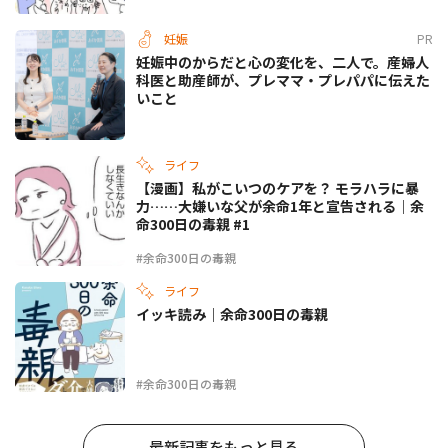
妊娠
PR
妊娠中のからだと心の変化を、二人で。産婦人
科医と助産師が、プレママ・プレパパに伝えた
いこと
ライフ
【漫画】私がこいつのケアを？ モラハラに暴
力……大嫌いな父が余命1年と宣告される｜余
命300日の毒親 #1
#余命300日の毒親
ライフ
イッキ読み｜余命300日の毒親
#余命300日の毒親
最新記事をもっと見る