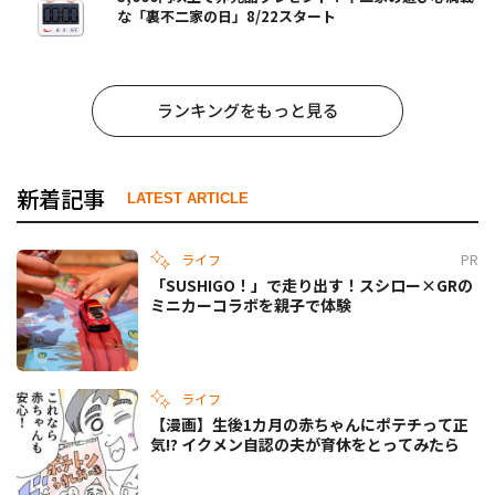
な「裏不二家の日」8/22スタート
ランキングをもっと見る
新着記事
LATEST ARTICLE
ライフ
PR
「SUSHIGO！」で走り出す！スシロー×GRの
ミニカーコラボを親子で体験
ライフ
【漫画】生後1カ月の赤ちゃんにポテチって正
気!? イクメン自認の夫が育休をとってみたら