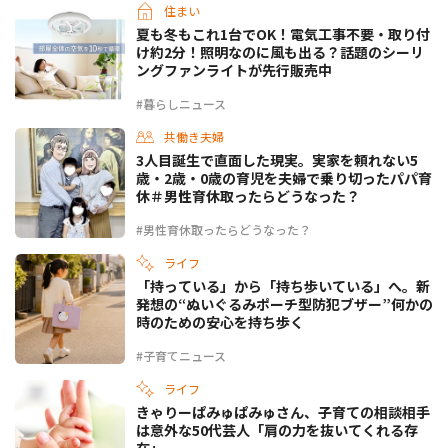
住まい
夏も冬もこれ1台でOK！電気工事不要・取り付
け約2分！照明なのに風も出る？話題のシーリ
ングファンライトが先行販売中
#暮らしニュース
共働き夫婦
3人目誕生で直面した現実。実家を頼れない5
歳・2歳・0歳の育児を夫婦で乗り切ったパパ育
休＃男性育休取ったらどうなった？
#男性育休取ったらどうなった？
ライフ
「持っている」から「持ち歩いている」へ。新
発想の“ぬいぐるみポーチ型防犯ブザー”何かの
時のための安心を持ち歩く
#子育てニュース
ライフ
きゃりーぱみゅぱみゅさん、子育ての相談相手
は意外な50代芸人「肩の力を抜いてくれる存
在」