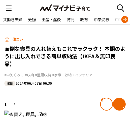
共働き夫婦
妊娠
出産・産後
育児
教育
中学受験
中学生
住まい
面倒な寝具の入れ替えもこれでラクラク！ 本棚のよ
うに出し入れできる簡単収納法【IKEA＆無印良
品】
#中矢くみこ
#収納
#整理収納
#家事・収納・インテリア
2024年06月07日 06:30
掲載
1
7