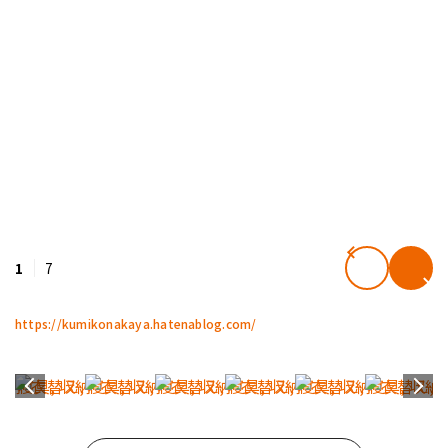
1
7
https://kumikonakaya.hatenablog.com/