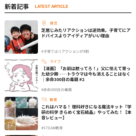
新着記事
LATEST ARTICLE
育児
芝居じみたリアクションは逆効果。子育てにア
ドバイスよりアイディアがいい理由
#子育てはリアクションが9割
ライフ
【漫画】「お前は黙ってろ！」父に怯えて育っ
た幼少期……トラウマは今も消えることはなく
｜余命300日の毒親 #2
#余命300日の毒親
教育
これはハマる！ 理科好きになる魔法キット『学
研の科学 きらめく宝石結晶』やってみた！【本
音レビュー】
#STEAM教育