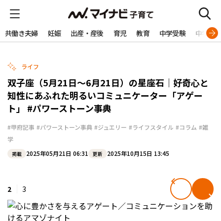
共働き夫婦
妊娠
出産・産後
育児
教育
中学受験
中学生
ライフ
双子座（5月21日〜6月21日）の星座石｜好奇心と
知性にあふれた明るいコミュニケーター「アゲー
ト」 #パワーストーン事典
#甲府記事
#パワーストーン事典
#ジュエリー
#ライフスタイル
#コラム
#雑
学
2025年05月21日 06:31
2025年10月15日 13:45
掲載
更新
2
3