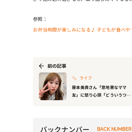
参照：
お弁当時間が楽しみになる♪ 子どもが食べや
前の記事
ライフ
藤本美貴さん「意地悪なママ
友」に怒り心頭「どういうつも
りでやってるの？ 絶対逃がさ
ないよ」「もはや二度と付き合
わなくていい」
バックナンバー
BACK NUMBER