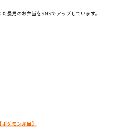
た長男のお弁当をSNSでアップしています。
#共働き夫婦のセブンルール
#共働
ビーニュース
#マタニティニュース
【ポケモン弁当】