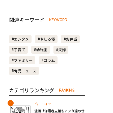
関連キーワード
KEYWORD
#エンタメ
#やしろ優
#お弁当
#子育て
#幼稚園
#夫婦
#ファミリー
#コラム
#育児ニュース
カテゴリランキング
RANKING
ライフ
漫画「保護者支援もアンタ達の仕