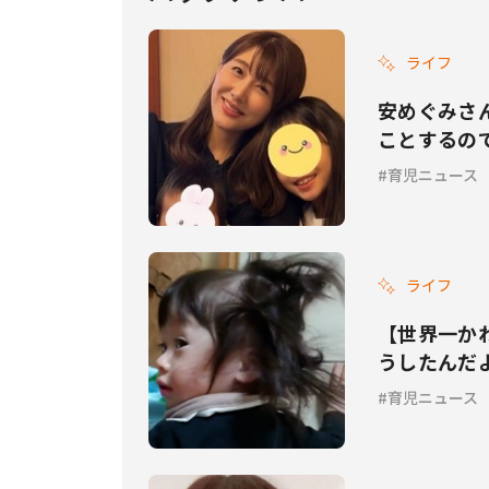
ライフ
安めぐみさ
ことするの
った」
育児ニュース
ライフ
【世界一か
うしたんだ
ュアすぎる
育児ニュース