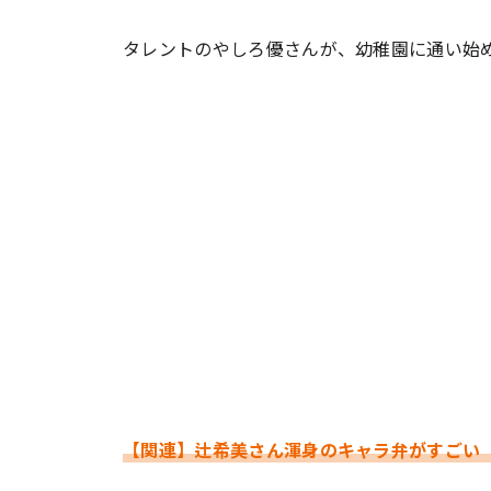
タレントのやしろ優さんが、幼稚園に通い始め
#ワンオペ育児
#コミックエッセイ
#渡邊大地の令和的ワーパパ道
#ベ
【関連】辻希美さん渾身のキャラ弁がすごい