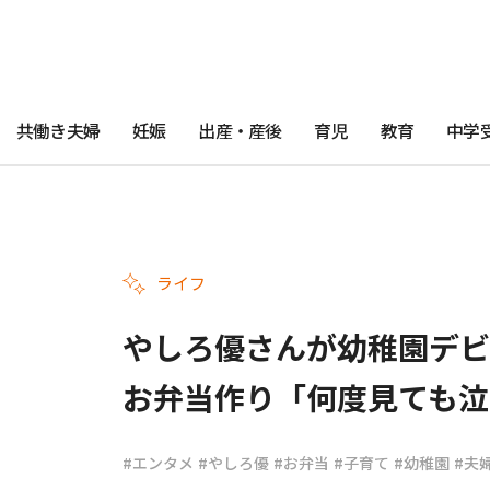
共働き夫婦
妊娠
出産・産後
育児
教育
中学
ライフ
やしろ優さんが幼稚園デビ
お弁当作り「何度見ても泣
#エンタメ
#やしろ優
#お弁当
#子育て
#幼稚園
#夫