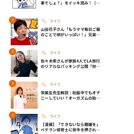
事でしょ？」をイッキ読み！（右
タップ＞で読める！）
ライフ
山田花子さん「もうママ毎日ご飯
のことで頭がいっぱい！」兄弟夏
休みのリアルな生活に共感しかな
い
ライフ
佐々木希さんが家族4人でLA旅行
のリアルなパッキング公開「何が
あるかわからないから、人生」い
ざというときの備えも
ライフ
宋美玄先生解説｜妊娠中でもオナ
ニーしていい？オーガズムの胎児
への影響と3つの注意点
ライフ
【漫画】「できないなら離婚を」
ベテラン保育士に背中を押され、