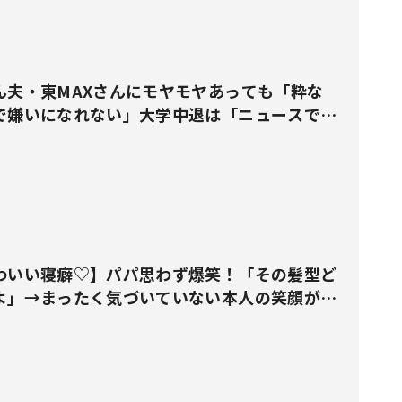
ん夫・東MAXさんにモヤモヤあっても「粋な
で嫌いになれない」大学中退は「ニュースで知
わいい寝癖♡】パパ思わず爆笑！「その髪型ど
よ」→まったく気づいていない本人の笑顔がピ