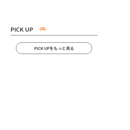
き夫婦
#産休
#育休
PICK UP
-PR-
PICK UPをもっと見る