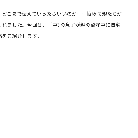
、どこまで伝えていったらいいのかーー悩める親たちが
#共働き夫婦のセブンルール
#共働
くれました。今回は、「中3の息子が親の留守中に自宅
稿をご紹介します。
ビーニュース
#マタニティニュース