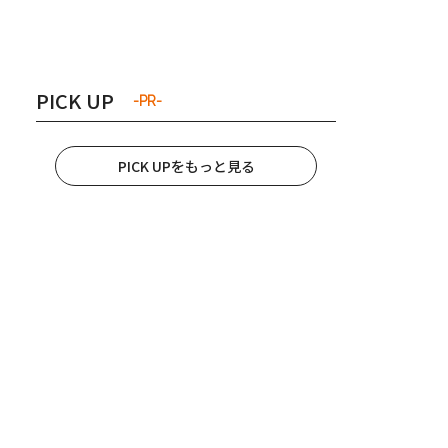
き夫婦
#産休
#育休
PICK UP
-PR-
PICK UPをもっと見る