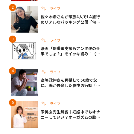
い
ライフ
佐々木希さんが家族4人でLA旅行
のリアルなパッキング公開「何が
あるかわからないから、人生」い
ざというときの備えも
ライフ
漫画「保護者支援もアンタ達の仕
事でしょ？」をイッキ読み！（右
タップ＞で読める！）
ライフ
高嶋政伸さん再婚して50歳で父
に。妻が告発した夜中の行動「こ
れ手出したら終わりだろうなとか
思うんだけども……」
ライフ
宋美玄先生解説｜妊娠中でもオナ
ニーしていい？オーガズムの胎児
への影響と3つの注意点