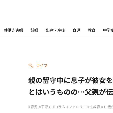
共働き夫婦
妊娠
出産・産後
育児
教育
中学
ライフ
親の留守中に息子が彼女を
とはいうものの…父親が伝
#育児
#子育て
#コラム
#ファミリー
#性教育
#10