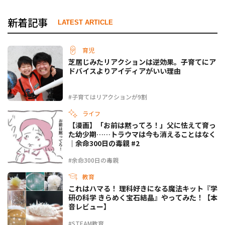
新着記事
LATEST ARTICLE
育児
芝居じみたリアクションは逆効果。子育てにア
ドバイスよりアイディアがいい理由
#子育てはリアクションが9割
ライフ
【漫画】「お前は黙ってろ！」父に怯えて育っ
た幼少期……トラウマは今も消えることはなく
｜余命300日の毒親 #2
#余命300日の毒親
教育
これはハマる！ 理科好きになる魔法キット『学
研の科学 きらめく宝石結晶』やってみた！【本
音レビュー】
#STEAM教育