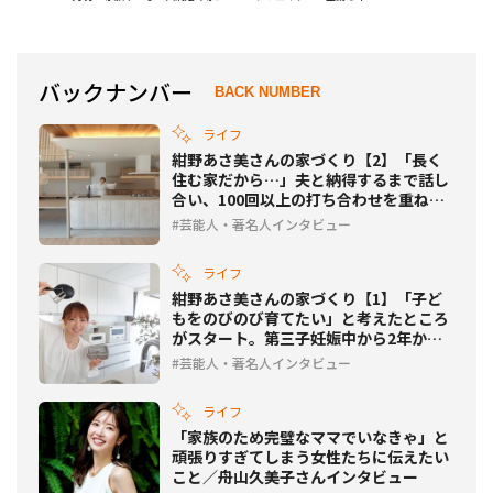
ランウェイデビュー
バックナンバー
BACK NUMBER
ライフ
紺野あさ美さんの家づくり【2】「長く
住む家だから…」夫と納得するまで話し
合い、100回以上の打ち合わせを重ねた
こだわりの新居
芸能人・著名人インタビュー
ライフ
紺野あさ美さんの家づくり【1】「子ど
もをのびのび育てたい」と考えたところ
がスタート。第三子妊娠中から2年かけ
て土地探し
芸能人・著名人インタビュー
ライフ
「家族のため完璧なママでいなきゃ」と
頑張りすぎてしまう女性たちに伝えたい
こと／舟山久美子さんインタビュー