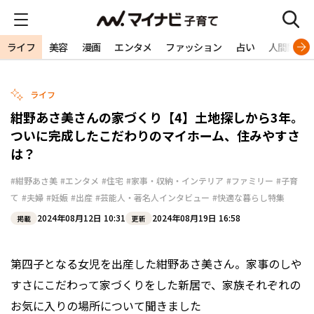
ライフ
美容
漫画
エンタメ
ファッション
占い
人間関係
ライフ
紺野あさ美さんの家づくり【4】土地探しから3年。
ついに完成したこだわりのマイホーム、住みやすさ
は？
#紺野あさ美
#エンタメ
#住宅
#家事・収納・インテリア
#ファミリー
#子育
て
#夫婦
#妊娠
#出産
#芸能人・著名人インタビュー
#快適な暮らし特集
2024年08月12日 10:31
2024年08月19日 16:58
掲載
更新
第四子となる女児を出産した紺野あさ美さん。家事のしや
すさにこだわって家づくりをした新居で、家族それぞれの
お気に入りの場所について聞きました