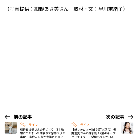
（写真提供：紺野あさ美さん 取材・文：早川奈緒子）
前の記事
次の記事
ライフ
ライフ
紺野あさ美さんの家づくり【3】動
【総フォロワー数300万人超え】板
線にこだわった間取りで家事ラクが
野友美さんと親子役！7歳のキッズ
実現！ 家族みんなが大満足の家に
クリエイター・望蘭ちゃんがTGCで