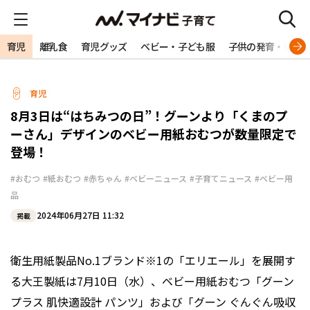
育児
離乳食
育児グッズ
ベビー・子ども服
子供の発育・発達
育児
8月3日は“はちみつの日”！グーンより「くまのプ
ーさん」デザインのベビー用紙おむつが数量限定で
登場！
#おむつ
#紙おむつ
#赤ちゃん
#ベビーニュース
#子育てニュース
#ベビー用
品
2024年06月27日 11:32
掲載
衛生用紙製品No.1ブランド※1の「エリエール」を展開す
る大王製紙は7月10日（水）、ベビー用紙おむつ「グーン
プラス 肌快適設計 パンツ」および「グーン ぐんぐん吸収