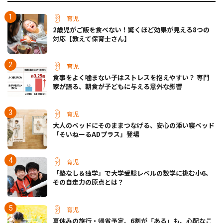
育児
2歳児がご飯を食べない！驚くほど効果が見える8つの
対応【教えて保育士さん】
育児
食事をよく噛まない子はストレスを抱えやすい？ 専門
家が語る、朝食が子どもに与える意外な影響
育児
大人のベッドにそのままつなげる、安心の添い寝ベッド
「そいねーるADプラス」登場
育児
「塾なし＆独学」で大学受験レベルの数学に挑む小6。
その自走力の原点とは？
育児
夏休みの旅行・帰省予定、6割が「ある」も、心配なこ