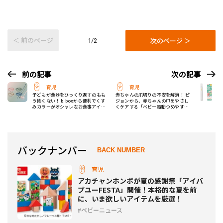
＜ 前のページ
次のページ ＞
1/2
前の記事
次の記事
育児
育児
子どもが食器をひっくり返すのもも
赤ちゃんの爪切りの不安を解消！ ピ
う怖くない！ b.boxから便利でくす
ジョンから、赤ちゃんの爪をやさし
みカラーがオシャレなお食事アイテ
くケアする「ベビー電動つめやす
ム2種が登場
り」が登場
バックナンバー
BACK NUMBER
育児
アカチャンホンポが夏の感謝祭「アイバ
ブユーFESTA」開催！本格的な夏を前
に、いま欲しいアイテムを厳選！
ベビーニュース