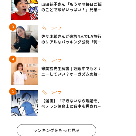
山田花子さん「もうママ毎日ご飯
のことで頭がいっぱい！」兄弟夏
休みのリアルな生活に共感しかな
い
ライフ
佐々木希さんが家族4人でLA旅行
のリアルなパッキング公開「何が
あるかわからないから、人生」い
ざというときの備えも
ライフ
宋美玄先生解説｜妊娠中でもオナ
ニーしていい？オーガズムの胎児
への影響と3つの注意点
ライフ
【漫画】「できないなら離婚を」
ベテラン保育士に背中を押され、
妻が夫に通告！｜保護者支援もア
ンタ達の仕事でしょ？ #65
ランキングをもっと見る