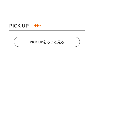
き夫婦
#産休
#育休
PICK UP
-PR-
PICK UPをもっと見る