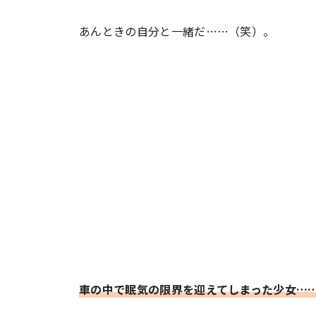
あんときの自分と一緒だ……（笑）。
#ワンオペ育児
#コミックエッセイ
#渡邊大地の令和的ワーパパ道
#ベ
車の中で眠気の限界を迎えてしまった少女…