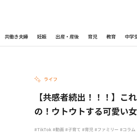
共働き夫婦
妊娠
出産・産後
育児
教育
中学
ライフ
【共感者続出！！！】これ
の！ウトウトする可愛い女
#TikTok
#動画
#子育て
#育児
#ファミリー
#コラム