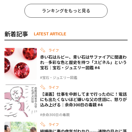
ランキングをもっと見る
新着記事
LATEST ARTICLE
ライフ
赤い石はルビー、青い石はサファイアに間違わ
れ…多彩な色と歴史を持つ「スピネル」という
宝石｜宝石・ジュエリー図鑑 #4
#宝石・ジュエリー図鑑
ライフ
【漫画】仕事を中断してまで行ったのに！電話
にも出たくないほど嫌いな父の世話に、怒りが
込み上げる｜余命300日の毒親 #4
#余命300日の毒親
ライフ
結婚後に妻の病気がわかり……通院の日々に落