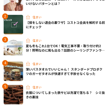
いけないパターンとは？
住まい
【損をしない退会の裏ワザ】コストコ会員を解約する前
にチェック
住まい
夏も冬もこれ1台でOK！電気工事不要・取り付け約2
分！照明なのに風も出る？話題のシーリングファンライ
トが先行販売中
住まい
薄いバスタオルでいいじゃん！ スタンダードプロダク
ツのガーゼタオルが快適すぎて手放せなくなった
住まい
衣服についてしまった鉄サビは洗濯で落ちる？ シミ抜
きの裏技