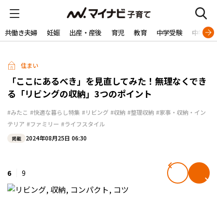
共働き夫婦
妊娠
出産・産後
育児
教育
中学受験
中学生
住まい
「ここにあるべき」を見直してみた！無理なくでき
る「リビングの収納」3つのポイント
#みたこ
#快適な暮らし特集
#リビング
#収納
#整理収納
#家事・収納・イン
テリア
#ファミリー
#ライフスタイル
2024年08月25日 06:30
掲載
6
9