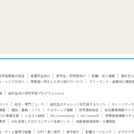
留学経験者の就活
看護学生向け
医学生・研修医向け
転職・求人情報
海外求人
ル・シニアの求人
障害者に特化した求人紹介サービス
フリーランス・副業向け業務
報
高校生向け探究学習プログラム Locus
サイト
総合・専門ニュース
高校生のチャレンジを応援するサイト
ティーンマー
情報
雑誌・書籍・ソフト
ウエディング情報
世界遺産検定
総合農業情報サイ
D2C事業支援
ふるさと納税
My CareerStudy
My CareerID
医療施設情報メデ
賃貸
AIを活用したSEOコンテンツ支援ツール
高齢者施設検索・介護相談
eb・ゲーム業界の転職
20代・第二新卒
新卒紹介
転職エージェント
エグゼク