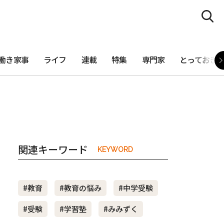
働き家事
ライフ
連載
特集
専門家
とっておき
関連キーワード
KEYWORD
#教育
#教育の悩み
#中学受験
#受験
#学習塾
#みみずく