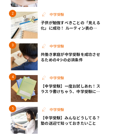
イライラ解消のコツ
中学受験
子供が勉強すべきことの「見える
化」に成功！ ルーティン表の実
例
中学受験
共働き家庭が中学受験を成功させ
るための4つの必須条件
中学受験
【中学受験】一度お試しあれ！ス
ラスラ書けちゃう、中学受験に向
いているノートがあった
中学受験
【中学受験】みんなどうしてる？
塾の送迎で知っておきたいこと