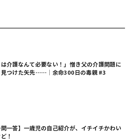
には介護なんて必要ない！」憎き父の介護問題に
見つけた矢先……｜余命300日の毒親 #3
一問一答】一歳児の自己紹介が、イチイチかわい
けど！