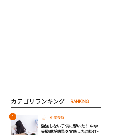
き夫婦
#産休
#育休
カテゴリランキング
RANKING
中学受験
勉強しない子供に響いた！ 中学
受験親が効果を実感した声掛けと