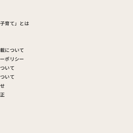
ビ子育て」とは
転載について
シーポリシー
について
について
わせ
訂正
覧