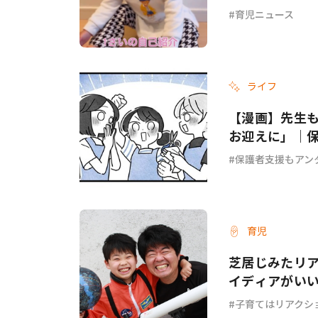
育児ニュース
ライフ
【漫画】先生
お迎えに」｜保
保護者支援もアン
育児
芝居じみたリ
イディアがい
子育てはリアクシ