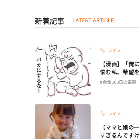
新着記事
LATEST ARTICLE
ライフ
【漫画】「俺
悩む私。希望を
余命300日の毒親
ライフ
【ママと娘の
すぎるんです