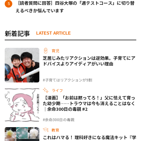
［読者質問に回答］四谷大塚の「週テストコース」に切り替
えるべきか悩んでいます
新着記事
LATEST ARTICLE
育児
芝居じみたリアクションは逆効果。子育てにア
ドバイスよりアイディアがいい理由
#子育てはリアクションが9割
ライフ
【漫画】「お前は黙ってろ！」父に怯えて育っ
た幼少期……トラウマは今も消えることはなく
｜余命300日の毒親 #2
#余命300日の毒親
教育
これはハマる！ 理科好きになる魔法キット『学