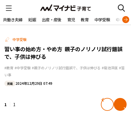
共働き夫婦
妊娠
出産・産後
育児
教育
中学受験
中学生
中学受験
習い事の始め方・やめ方 ―― 親子のノリノリ試行錯誤
で、子供は伸びる
#教育
#中学受験
#親子のノリノリ試行錯誤で、子供は伸びる
#菊池洋匡
#習
い事
2024年12月29日 07:49
掲載
1
1