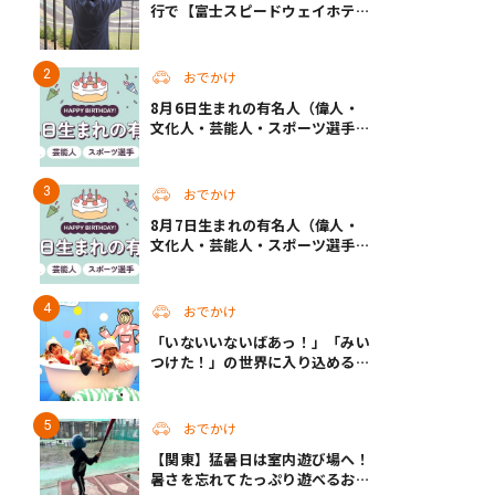
行で【富士スピードウェイホテ
ル】へ。レースがない日も楽しめ
る非日常ステイ（静岡・駿東郡）
おでかけ
8月6日生まれの有名人（偉人・
文化人・芸能人・スポーツ選手・
アニメキャラ）
おでかけ
8月7日生まれの有名人（偉人・
文化人・芸能人・スポーツ選手・
アニメキャラ）
おでかけ
「いないいないばあっ！」「みい
つけた！」の世界に入り込める！
人気企画が秋に帰ってくる
おでかけ
【関東】猛暑日は室内遊び場へ！
暑さを忘れてたっぷり遊べるおす