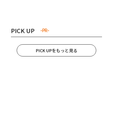
き夫婦
#産休
#育休
PICK UP
-PR-
PICK UPをもっと見る