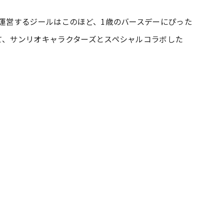
を運営するジールはこのほど、1歳のバースデーにぴった
#共働き夫婦のセブンルール
#共働
て、サンリオキャラクターズとスペシャルコラボした
ビーニュース
#マタニティニュース