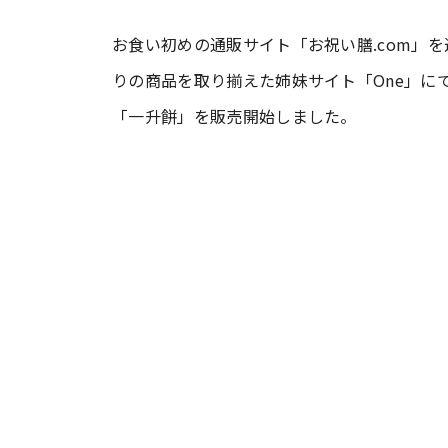
お食い初めの通販サイト「お祝い膳.com」
#ワンオペ育児
#コミックエッセイ
りの商品を取り揃えた姉妹サイト「One」に
「一升餅」を販売開始しました。
#渡邊大地の令和的ワーパパ道
#ベ