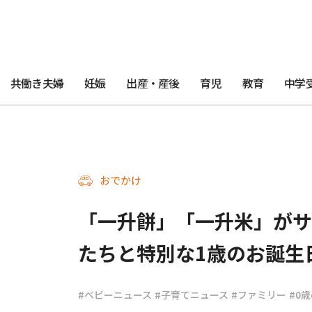
共働き夫婦
妊娠
出産・産後
育児
教育
中学
おでかけ
「一升餅」「一升米」がサ
たちと特別な1歳のお誕生
#ベビーニュース
#子育てニュース
#ファミリー
#0