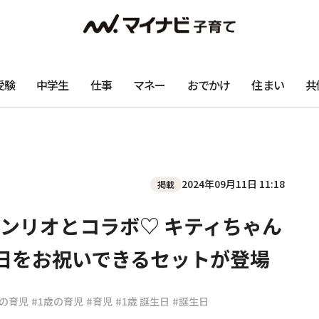
受験
中学生
仕事
マネー
おでかけ
住まい
共
2024年09月11日 11:18
掲載
ンリオとコラボ♡ キティちゃん
日をお祝いできるセットが登場
歳の育児
#1歳の育児
#育児
#1歳 誕生日
#誕生日