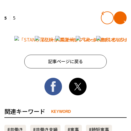
5
5
記事ページに戻る
関連キーワード
KEYWORD
#共働き
#共働き夫婦
#家事
#時短家事