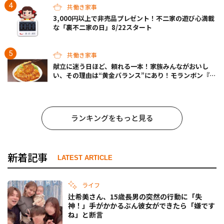
共働き家事
3,000円以上で非売品プレゼント！不二家の遊び心満載
な「裏不二家の日」8/22スタート
共働き家事
献立に迷う日ほど、頼れる一本！家族みんながおいし
い、その理由は“黄金バランス”にあり！モランボン『生
姜焼のたれ』がリニューアル
ランキングをもっと見る
新着記事
LATEST ARTICLE
ライフ
辻希美さん、15歳長男の突然の行動に「失
神！」手がかかるぶん彼女ができたら「嫌です
ね」と断言