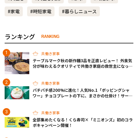
#家電
#時短家電
#暮らしニュース
ランキング
RANKING
共働き家事
テーブルマーク秋の新作麺3品を正直レビュー！ 外食気
分が味わえるクオリティで共働き家庭の救世主になって
くれそう♡
共働き家事
パチパチ感200%に進化！人気No.1「ポッピングシャ
ワー」チョコプレートの下に、まさかの仕掛け！サーテ
ィワンの限定ケーキが最高
共働き家事
全部集めたくなる！くら寿司×「ミニオンズ」初のコラ
ボキャンペーン開催！