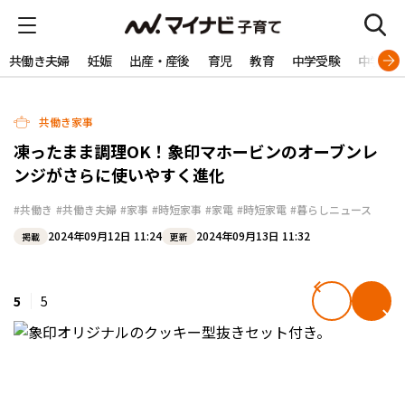
共働き夫婦
妊娠
出産・産後
育児
教育
中学受験
中学生
共働き家事
凍ったまま調理OK！象印マホービンのオーブンレ
ンジがさらに使いやすく進化
#共働き
#共働き夫婦
#家事
#時短家事
#家電
#時短家電
#暮らしニュース
2024年09月12日 11:24
2024年09月13日 11:32
掲載
更新
5
5