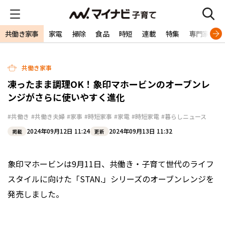
共働き家事
家電
掃除
食品
時短
連載
特集
専門家
共働き家事
凍ったまま調理OK！象印マホービンのオーブンレ
ンジがさらに使いやすく進化
#共働き
#共働き夫婦
#家事
#時短家事
#家電
#時短家電
#暮らしニュース
2024年09月12日 11:24
2024年09月13日 11:32
掲載
更新
象印マホービンは9月11日、共働き・子育て世代のライフ
スタイルに向けた「STAN.」シリーズのオーブンレンジを
発売しました。