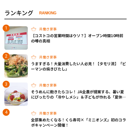
ランキング
RANKING
共働き家事
【コストコの営業時間はウソ？】オープン時間10時前
の噂の真相
共働き家事
うますぎる！大量消費したい人必見！【タモリ流】「ピ
ーマンの焼きびたし」
共働き家事
そうめんに飽きたらコレ！ JA全農が提案する、暑い夏
にぴったりの「冷やしメシ」＆子どもが作れる「夏休み
お留守番ランチ」各3選
共働き家事
全部集めたくなる！くら寿司×「ミニオンズ」初のコラ
ボキャンペーン開催！