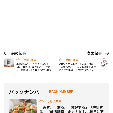
前の記事
次の記事
共働き家事
共働き家事
上履き洗いもスイッチひとつで
夕食づくりで重視すること「時短」
OK！ 面倒な「分け洗い」「予洗
「栄養バランス」よりも多かったの
い」を解決してくれるバケツ型洗濯
は？ 小学生の子を持つヤクルトレデ
機「ブラッシュボーイ」が発売！
ィに聞いた
バックナンバー
BACK NUMBER
共働き家事
「蒸す」「煮る」「発酵する」「解凍す
る」「低温調理」まで！ 忙しい毎日に寄