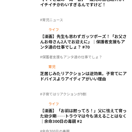
イチイチかわいすぎるんですけど！
#育児ニュース
ライフ
【漫画】先生も思わずガッツポーズ！「お父さ
んお母さん2人でお迎えに」｜保護者支援もア
ンタ達の仕事でしょ？ #70
#保護者支援もアンタ達の仕事でしょ？
育児
芝居じみたリアクションは逆効果。子育てにア
ドバイスよりアイディアがいい理由
#子育てはリアクションが9割
ライフ
【漫画】「お前は黙ってろ！」父に怯えて育っ
た幼少期……トラウマは今も消えることはなく
｜余命300日の毒親 #2
#余命300日の毒親