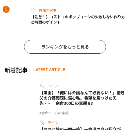
共働き家事
【注意！】コストコのポップコーンの失敗しない作り方
と時間のポイント
ランキングをもっと見る
新着記事
LATEST ARTICLE
ライフ
【漫画】「俺には介護なんて必要ない！」憎き
父の介護問題に悩む私。希望を見つけた矢
先……｜余命300日の毒親 #3
#余命300日の毒親
ライフ
【ママと娘の一問一答】一歳児の自己紹介が、