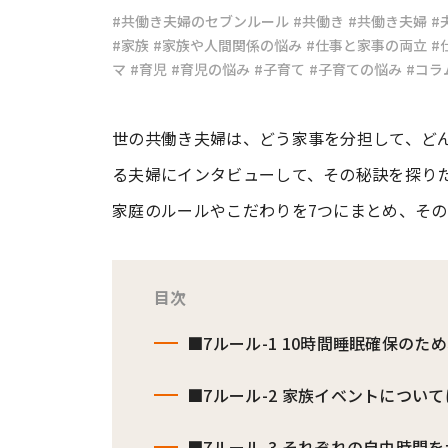
#共働き夫婦のセブンルール
#共働き
#共働き夫婦
#
#家族
#家族や人間関係の悩み
#仕事と家事の両立
#
#ワンオペ育児
#コミックエッセイ
マ
#育児
#育児の悩み
#子育て
#子育ての悩み
#コラ
世の共働き夫婦は、どう家事を分担して、ど
#渡邊大地の令和的ワーパパ道
#ベ
る夫婦にインタビューして、その秘訣を探り
家庭のルールやこだわりを7つにまとめ、そ
目次
■7ルール-1 10時間睡眠確保の
■7ルール-2 家族イベントについ
■7ルール-3 それぞれの自由時間