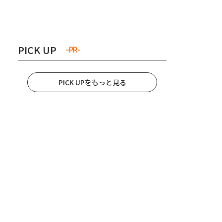
き夫婦
#産休
#育休
PICK UP
-PR-
PICK UPをもっと見る