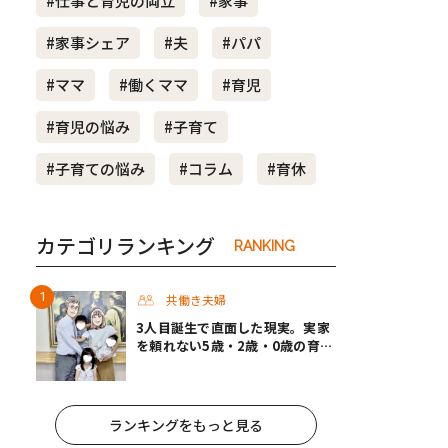
#仕事と育児の両立
#家事
#家事シェア
#夫
#パパ
#ママ
#働くママ
#育児
#育児の悩み
#子育て
#子育ての悩み
#コラム
#育休
カテゴリランキング
RANKING
共働き夫婦
3人目誕生で直面した現実。実家
を頼れない5歳・2歳・0歳の育児
を夫婦で乗り切ったパパ育休＃男
性育休取ったらどうなった？
ランキングをもっと見る