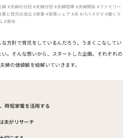
夫婦
#夫婦の分担
#夫婦分担
#夫婦喧嘩
#夫婦関係
#ファミリー
仕事と育児の両立
#家事
#家事シェア
#夫
#パパ
#ママ
#働くマ
#共働き夫婦のセブンルール
#共働
ム
#育休
んな方針で育児をしているんだろう。うまくこなしてい
ビーニュース
#マタニティニュース
たい。そんな想いから、スタートした企画。それぞれの
の夫婦の価値観を紐解いていきます。
ため、時短家電を活用する
ては夫がリサーチ
を大切にする