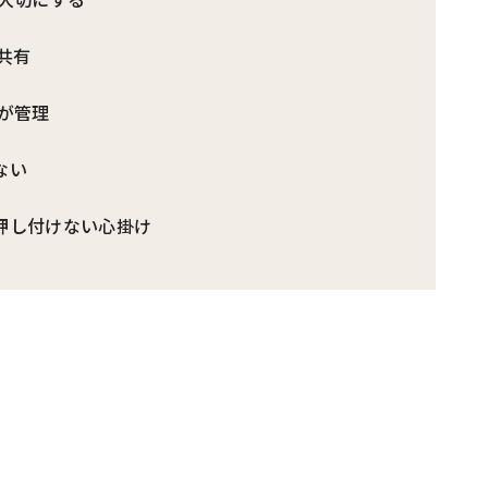
共有
夫が管理
ない
を押し付けない心掛け