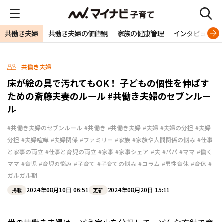
共働き夫婦
共働き夫婦の価値観
家族の健康管理
インタビュー
共働き夫婦
床が絵の具で汚れてもOK！ 子どもの個性を伸ばす
ための斎藤夫妻のルール #共働き夫婦のセブンルー
ル
#共働き夫婦のセブンルール
#共働き
#共働き夫婦
#夫婦
#夫婦の分担
#夫婦
分担
#夫婦喧嘩
#夫婦関係
#ファミリー
#家族
#家族や人間関係の悩み
#仕事
と家事の両立
#仕事と育児の両立
#家事
#家事シェア
#夫
#パパ
#ママ
#働く
ママ
#育児
#育児の悩み
#子育て
#子育ての悩み
#コラム
#男性育休
#育休
#
ガルガル期
2024年08月10日 06:51
2024年08月20日 15:11
掲載
更新