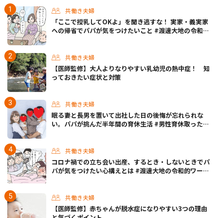
共働き夫婦
「ここで授乳してOKよ」を聞き逃すな！ 実家・義実家
への帰省でパパが気をつけたいこと #渡邊大地の令和的
ワーパパ道 Vol.20
共働き夫婦
【医師監修】大人よりなりやすい乳幼児の熱中症！ 知
っておきたい症状と対策
共働き夫婦
眠る妻と長男を置いて出社した日の後悔が忘れられな
い。パパが挑んだ半年間の育休生活 #男性育休取ったら
どうなった？
共働き夫婦
コロナ禍での立ち会い出産、するとき・しないときでパ
パが気をつけたい心構えとは #渡邊大地の令和的ワーパ
パ道 Vol.30
共働き夫婦
【医師監修】赤ちゃんが脱水症になりやすい3つの理由
と気づくポイント