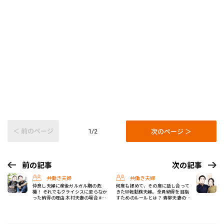
＜ 前のページ
次のページ ＞
1/2
前の記事
次の記事
共働き夫婦
共働き夫婦
仲良し夫婦に産後ガルガル期の危
何度も揉めて、その度に話し合って
機！ それでもクライシスに至らなか
きたW転勤族夫婦。全員納得を目指
った納得の理由 木村夫妻の場合 #共
すためのルールとは？ 青柳夫妻の場
働き夫婦のセブンルール
合 #共働き夫婦のセブンルール