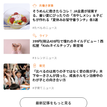
共働き家事
そうめんに飽きたらコレ！ JA全農が提案す
る、暑い夏にぴったりの「冷やしメシ」＆子ど
もが作れる「夏休みお留守番ランチ」各3選
#たべものニュース
ライフ
399円(税込438円)で憧れのネイルデビュー！西
松屋「Kidsネイルチップ」新登場
#トレンドニュース
育児
「比べるのは周りの子ではなく昔の我が子」木
下ゆーきさんが語った、成長ホルモン治療中の
わが子との向き合い方
#子育てニュース
最新記事をもっと見る