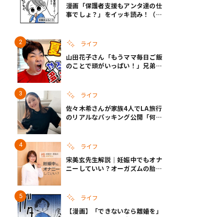
漫画「保護者支援もアンタ達の仕
事でしょ？」をイッキ読み！（右
タップ＞で読める！）
ライフ
山田花子さん「もうママ毎日ご飯
のことで頭がいっぱい！」兄弟夏
休みのリアルな生活に共感しかな
い
ライフ
佐々木希さんが家族4人でLA旅行
のリアルなパッキング公開「何が
あるかわからないから、人生」い
ざというときの備えも
ライフ
宋美玄先生解説｜妊娠中でもオナ
ニーしていい？オーガズムの胎児
への影響と3つの注意点
ライフ
【漫画】「できないなら離婚を」