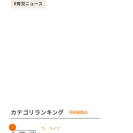
#育児ニュース
き夫婦
#産休
#育休
カテゴリランキング
RANKING
ライフ