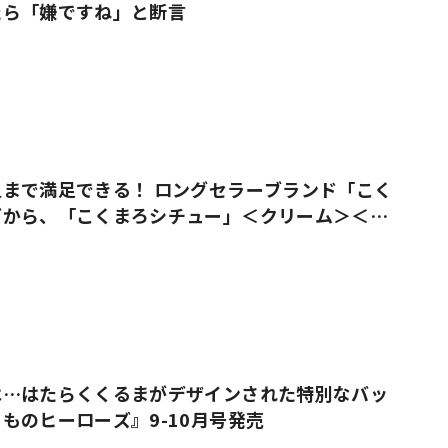
たら「嫌ですね」と断言
まで満足できる！ ロングセラーブランド「こく
ズから、「こくまろシチュー」＜クリーム＞＜ビ
売
は…はたらくくるまがデザインされた特別なバッ
ものヒーローズ』9-10月号発売