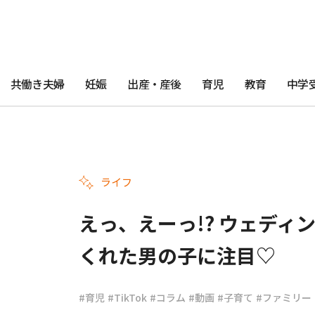
共働き夫婦
妊娠
出産・産後
育児
教育
中学
ライフ
えっ、えーっ!? ウェデ
くれた男の子に注目♡
#育児
#TikTok
#コラム
#動画
#子育て
#ファミリー