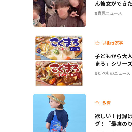
ん彼女ができ
育児ニュース
共働き家事
子どもから大人
まろ」シリー
ーフ＞が新発
たべものニュース
教育
欲しい！付録
グ！『最強のり