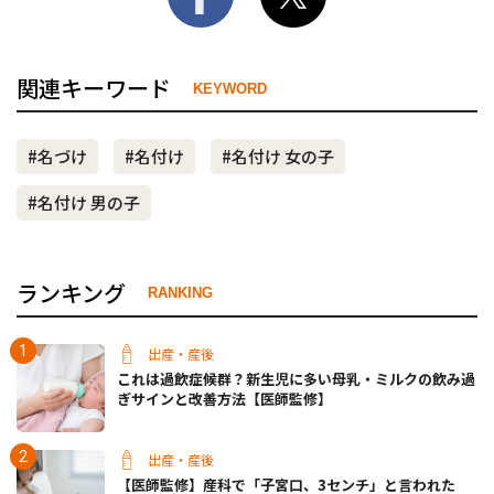
関連キーワード
KEYWORD
#名づけ
#名付け
#名付け 女の子
#名付け 男の子
ランキング
RANKING
出産・産後
これは過飲症候群？新生児に多い母乳・ミルクの飲み過
ぎサインと改善方法【医師監修】
出産・産後
【医師監修】産科で「子宮口、3センチ」と言われた