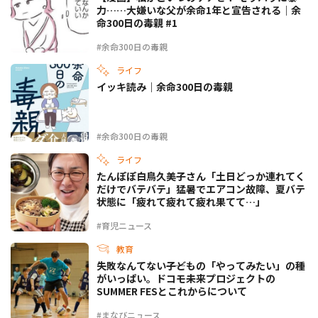
力……大嫌いな父が余命1年と宣告される｜余
命300日の毒親 #1
#余命300日の毒親
ライフ
イッキ読み｜余命300日の毒親
#余命300日の毒親
ライフ
たんぽぽ白鳥久美子さん「土日どっか連れてく
だけでバテバテ」猛暑でエアコン故障、夏バテ
状態に「疲れて疲れて疲れ果てて…」
#育児ニュース
教育
失敗なんてない――子どもの「やってみたい」の種
がいっぱい。ドコモ未来プロジェクトの
SUMMER FESとこれからについて
#まなびニュース