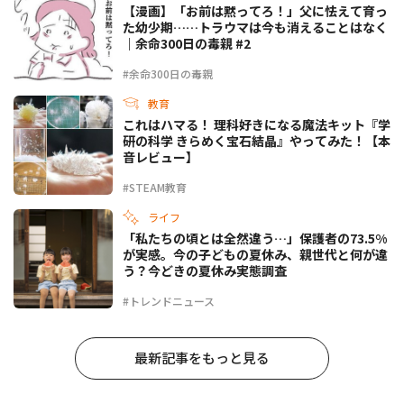
【漫画】「お前は黙ってろ！」父に怯えて育っ
た幼少期……トラウマは今も消えることはなく
｜余命300日の毒親 #2
#余命300日の毒親
教育
これはハマる！ 理科好きになる魔法キット『学
研の科学 きらめく宝石結晶』やってみた！【本
音レビュー】
#STEAM教育
ライフ
「私たちの頃とは全然違う…」保護者の73.5%
が実感。今の子どもの夏休み、親世代と何が違
う？今どきの夏休み実態調査
#トレンドニュース
最新記事をもっと見る