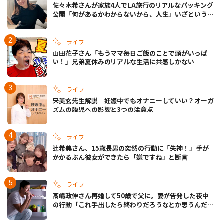
佐々木希さんが家族4人でLA旅行のリアルなパッキング
公開「何があるかわからないから、人生」いざというと
きの備えも
ライフ
山田花子さん「もうママ毎日ご飯のことで頭がいっぱ
い！」兄弟夏休みのリアルな生活に共感しかない
ライフ
宋美玄先生解説｜妊娠中でもオナニーしていい？オーガ
ズムの胎児への影響と3つの注意点
ライフ
辻希美さん、15歳長男の突然の行動に「失神！」手が
かかるぶん彼女ができたら「嫌ですね」と断言
ライフ
高嶋政伸さん再婚して50歳で父に。妻が告発した夜中
の行動「これ手出したら終わりだろうなとか思うんだけ
ども……」