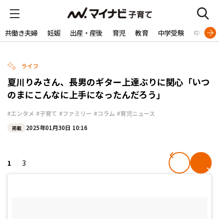
共働き夫婦
妊娠
出産・産後
育児
教育
中学受験
中学生
ライフ
夏川りみさん、長男のギター上達ぶりに関心「いつ
のまにこんなに上手になったんだろう」
#エンタメ
#子育て
#ファミリー
#コラム
#育児ニュース
2025年01月30日 10:16
掲載
1
3