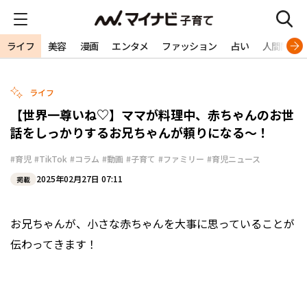
ライフ
美容
漫画
エンタメ
ファッション
占い
人間関係
ライフ
【世界一尊いね♡】ママが料理中、赤ちゃんのお世
話をしっかりするお兄ちゃんが頼りになる～！
#育児
#TikTok
#コラム
#動画
#子育て
#ファミリー
#育児ニュース
2025年02月27日 07:11
掲載
お兄ちゃんが、小さな赤ちゃんを大事に思っていることが
伝わってきます！