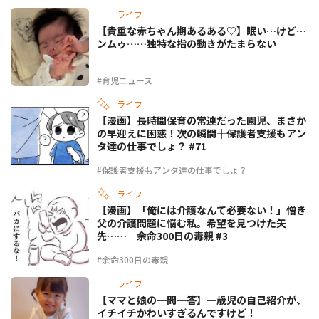
ライフ
【貴重な赤ちゃん期あるある♡】眠い…けど…
ンムゥ……独特な指の動きがたまらない
#育児ニュース
ライフ
【漫画】長時間保育の常連だった園児、まさか
の早迎えに困惑！次の瞬間――｜保護者支援もアン
タ達の仕事でしょ？ #71
#保護者支援もアンタ達の仕事でしょ？
ライフ
【漫画】「俺には介護なんて必要ない！」憎き
父の介護問題に悩む私。希望を見つけた矢
先……｜余命300日の毒親 #3
#余命300日の毒親
ライフ
【ママと娘の一問一答】一歳児の自己紹介が、
イチイチかわいすぎるんですけど！