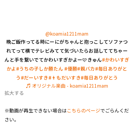
@koamia1211mam
晩ご飯作ってる時にーにがちゃんと抱っこしてソファつ
れてって横でテレビみてて気づいたらお話しててちゃー
んと手を繋いでてかわいすぎかよー🩷きゅん
#かわいすぎ
かよ
#うちの子しか勝たん
#優勝
#親バカ
#毎日ありがと
う
#だーいすき
#👨もだいすき
#毎日ありがとう
♬ オリジナル楽曲 - koamia1211mam
拡大する
※動画が再生できない場合は
こちらのページ
でごらんくだ
さい。