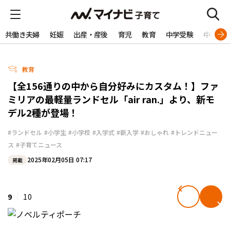
共働き夫婦
妊娠
出産・産後
育児
教育
中学受験
中学生
教育
【全156通りの中から自分好みにカスタム！】ファ
ミリアの最軽量ランドセル「air ran.」より、新モ
デル2種が登場！
#ランドセル
#小学生
#小学校
#入学式
#新入学
#おしゃれ
#トレンドニュー
ス
#子育てニュース
2025年02月05日 07:17
掲載
9
10