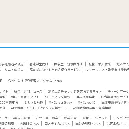
留学経験者の就活
看護学生向け
医学生・研修医向け
転職・求人情報
海外求人
ル・シニアの求人
障害者に特化した求人紹介サービス
フリーランス・副業向け業務
報
高校生向け探究学習プログラム Locus
サイト
総合・専門ニュース
高校生のチャレンジを応援するサイト
ティーンマー
情報
雑誌・書籍・ソフト
ウエディング情報
世界遺産検定
総合農業情報サイ
D2C事業支援
ふるさと納税
My CareerStudy
My CareerID
医療施設情報メデ
賃貸
AIを活用したSEOコンテンツ支援ツール
高齢者施設検索・介護相談
eb・ゲーム業界の転職
20代・第二新卒
新卒紹介
転職エージェント
エグゼク
剤師の転職
看護師の求人
コメディカル求人
医師の転職・求人
保育士の求人
支援
外国人材の紹介