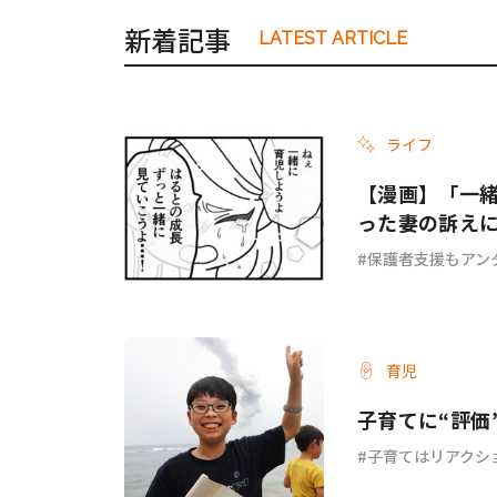
新着記事
LATEST ARTICLE
ライフ
【漫画】「一
った妻の訴え
ょ？ #67
保護者支援もアン
育児
子育てに“評価
子育てはリアクシ