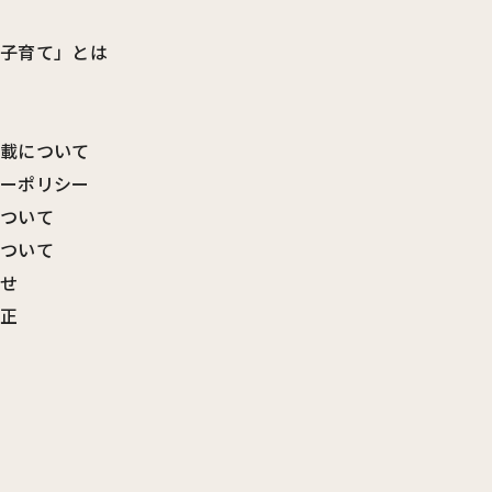
ビ子育て」とは
転載について
シーポリシー
について
について
わせ
訂正
覧