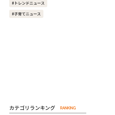
#トレンドニュース
#子育てニュース
き夫婦
#産休
#育休
カテゴリランキング
RANKING