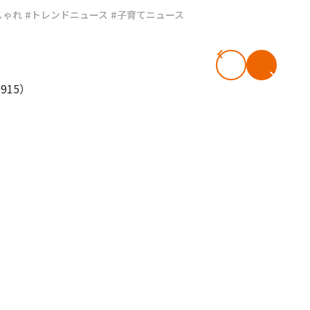
しゃれ
#トレンドニュース
#子育てニュース
#共働き夫婦のセブンルール
#共働
ビーニュース
#マタニティニュース