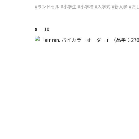
#ランドセル
#小学生
#小学校
#入学式
#新入学
#お
#ワンオペ育児
#コミックエッセイ
8
10
#渡邊大地の令和的ワーパパ道
#ベ