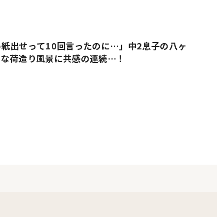
紙出せって10回言ったのに…」中2息子の八ヶ
ルな荷造り風景に共感の連続…！