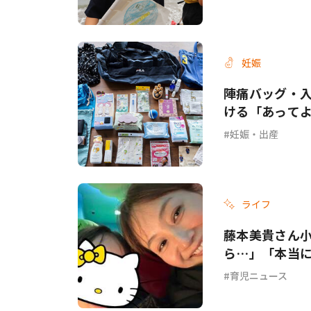
妊娠
陣痛バッグ・入
ける「あって
妊娠・出産
ライフ
藤本美貴さん
ら…」「本当
育児ニュース