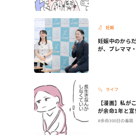
妊娠
妊娠中のから
が、プレママ
ライフ
【漫画】私がこ
が余命1年と宣
余命300日の毒親