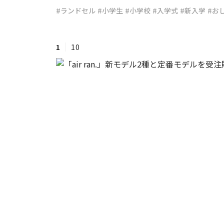
#ランドセル
#小学生
#小学校
#入学式
#新入学
#お
#ワンオペ育児
#コミックエッセイ
1
10
#渡邊大地の令和的ワーパパ道
#ベ