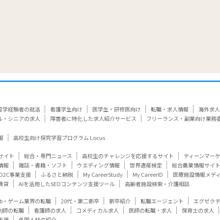
留学経験者の就活
看護学生向け
医学生・研修医向け
転職・求人情報
海外求人
ル・シニアの求人
障害者に特化した求人紹介サービス
フリーランス・副業向け業務
報
高校生向け探究学習プログラム Locus
サイト
総合・専門ニュース
高校生のチャレンジを応援するサイト
ティーンマー
情報
雑誌・書籍・ソフト
ウエディング情報
世界遺産検定
総合農業情報サイ
D2C事業支援
ふるさと納税
My CareerStudy
My CareerID
医療施設情報メデ
賃貸
AIを活用したSEOコンテンツ支援ツール
高齢者施設検索・介護相談
eb・ゲーム業界の転職
20代・第二新卒
新卒紹介
転職エージェント
エグゼク
剤師の転職
看護師の求人
コメディカル求人
医師の転職・求人
保育士の求人
支援
外国人材の紹介