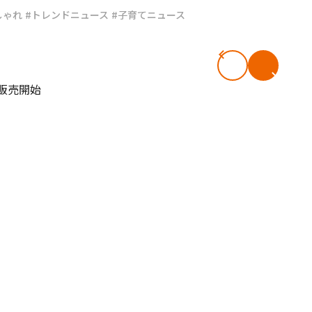
しゃれ
#トレンドニュース
#子育てニュース
#共働き夫婦のセブンルール
#共働
ビーニュース
#マタニティニュース