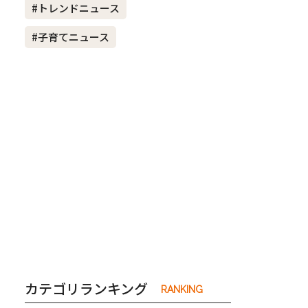
#トレンドニュース
#子育てニュース
き夫婦
#産休
#育休
カテゴリランキング
RANKING