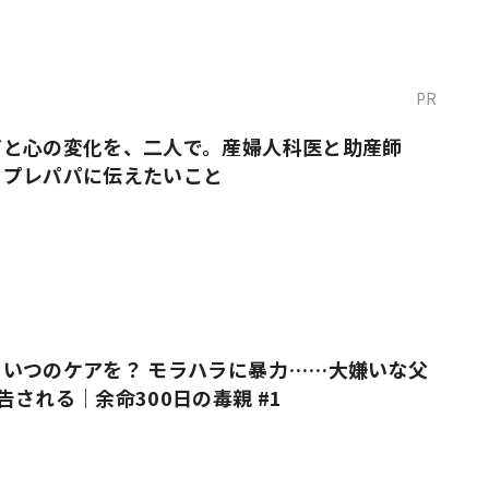
PR
だと心の変化を、二人で。産婦人科医と助産師
・プレパパに伝えたいこと
いつのケアを？ モラハラに暴力……大嫌いな父
告される｜余命300日の毒親 #1