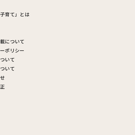
ビ子育て」とは
転載について
シーポリシー
について
について
わせ
訂正
覧