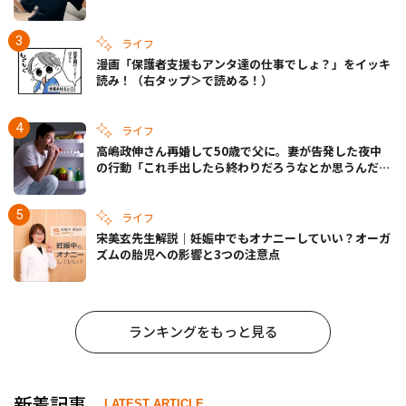
きの備えも
ライフ
漫画「保護者支援もアンタ達の仕事でしょ？」をイッキ
読み！（右タップ＞で読める！）
ライフ
高嶋政伸さん再婚して50歳で父に。妻が告発した夜中
の行動「これ手出したら終わりだろうなとか思うんだけ
ども……」
ライフ
宋美玄先生解説｜妊娠中でもオナニーしていい？オーガ
ズムの胎児への影響と3つの注意点
ランキングをもっと見る
新着記事
LATEST ARTICLE