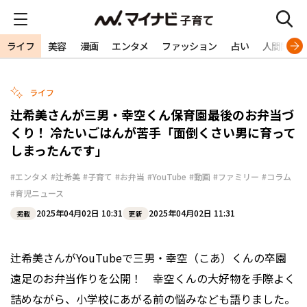
ライフ
美容
漫画
エンタメ
ファッション
占い
人間関係
ライフ
辻希美さんが三男・幸空くん保育園最後のお弁当づ
くり！ 冷たいごはんが苦手「面倒くさい男に育って
しまったんです」
#エンタメ
#辻希美
#子育て
#お弁当
#YouTube
#動画
#ファミリー
#コラム
#育児ニュース
2025年04月02日 10:31
2025年04月02日 11:31
掲載
更新
辻希美さんがYouTubeで三男・幸空（こあ）くんの卒園
遠足のお弁当作りを公開！ 幸空くんの大好物を手際よく
詰めながら、小学校にあがる前の悩みなども語りました。