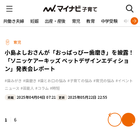
共働き夫婦
妊娠
出産・産後
育児
教育
中学受験
中学生
育児
小島よしおさんが「おっぱっぴー歯磨き」を披露！
「ソニッケアーキッズ ペットデザインエディショ
ン」発表会レポート
#歯みがき
#歯磨き
#歯とお口の悩み
#子育ての悩み
#育児の悩み
#イベント
ニュース
#芸能人
#コラム
#時短
2025年04月04日 07:21
2025年05月22日 22:55
掲載
更新
1
6