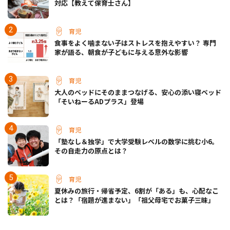
対応【教えて保育士さん】
育児
食事をよく噛まない子はストレスを抱えやすい？ 専門
家が語る、朝食が子どもに与える意外な影響
育児
大人のベッドにそのままつなげる、安心の添い寝ベッド
「そいねーるADプラス」登場
育児
「塾なし＆独学」で大学受験レベルの数学に挑む小6。
その自走力の原点とは？
育児
夏休みの旅行・帰省予定、6割が「ある」も、心配なこ
とは？「宿題が進まない」「祖父母宅でお菓子三昧」