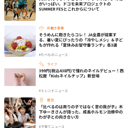
がいっぱい。ドコモ未来プロジェクトの
SUMMER FESとこれからについて
共働き家事
そうめんに飽きたらコレ！ JA全農が提案す
る、暑い夏にぴったりの「冷やしメシ」＆子ど
もが作れる「夏休みお留守番ランチ」各3選
#たべものニュース
ライフ
399円(税込438円)で憧れのネイルデビュー！西
松屋「Kidsネイルチップ」新登場
#トレンドニュース
育児
「比べるのは周りの子ではなく昔の我が子」木
下ゆーきさんが語った、成長ホルモン治療中の
わが子との向き合い方
#子育てニュース