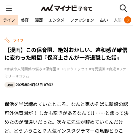
ライフ
美容
漫画
エンタメ
ファッション
占い
人間関係
ライフ
【漫画】この保育園、絶対おかしい。違和感が確信
に変わった瞬間『保育士さんが一斉退職した話』
#家族や人間関係の悩み
#保育園
#コミックエッセイ
#育児漫画
#育児
#ファ
ミリー
#コラム
2025年04月05日 07:32
掲載
保活を半ば諦めていたところ、なんと家のそばに新設の認
可外保育園が！ しかも空きがあるなんて!! ……と焦って決
めたのが間違いだった。次々に先生が辞めていくんだけ
ど、どういうこと!? 人気インスタグラマーの鳥野とりこ