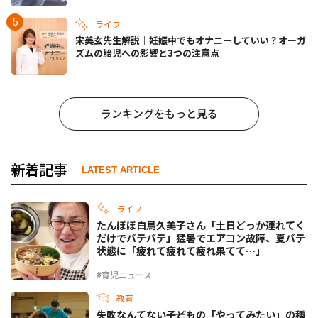
ライフ
宋美玄先生解説｜妊娠中でもオナニーしていい？オーガ
ズムの胎児への影響と3つの注意点
ランキングをもっと見る
新着記事
LATEST ARTICLE
ライフ
たんぽぽ白鳥久美子さん「土日どっか連れてく
だけでバテバテ」猛暑でエアコン故障、夏バテ
状態に「疲れて疲れて疲れ果てて…」
#育児ニュース
教育
失敗なんてない――子どもの「やってみたい」の種