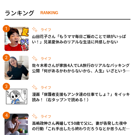
ランキング
RANKING
ライフ
山田花子さん「もうママ毎日ご飯のことで頭がいっぱ
い！」兄弟夏休みのリアルな生活に共感しかない
ライフ
佐々木希さんが家族4人でLA旅行のリアルなパッキング
公開「何があるかわからないから、人生」いざというと
きの備えも
ライフ
漫画「保護者支援もアンタ達の仕事でしょ？」をイッキ
読み！（右タップ＞で読める！）
ライフ
高嶋政伸さん再婚して50歳で父に。妻が告発した夜中
の行動「これ手出したら終わりだろうなとか思うんだけ
ども……」