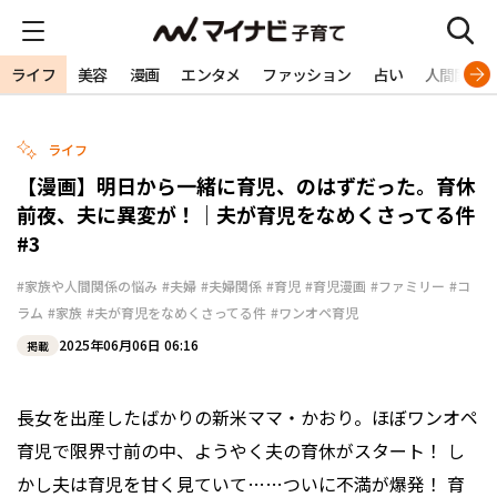
ライフ
美容
漫画
エンタメ
ファッション
占い
人間関係
ライフ
【漫画】明日から一緒に育児、のはずだった。育休
前夜、夫に異変が！｜夫が育児をなめくさってる件
#3
#家族や人間関係の悩み
#夫婦
#夫婦関係
#育児
#育児漫画
#ファミリー
#コ
ラム
#家族
#夫が育児をなめくさってる件
#ワンオペ育児
2025年06月06日 06:16
掲載
長女を出産したばかりの新米ママ・かおり。ほぼワンオペ
育児で限界寸前の中、ようやく夫の育休がスタート！ し
かし夫は育児を甘く見ていて……ついに不満が爆発！ 育