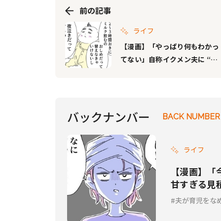
前の記事
ライフ
【漫画】「やっぱり何もわかっ
てない」自称イクメン夫に “育
児の現実”を突きつける！｜夫
が育児をなめくさってる件 #17
バックナンバー
BACK NUMBER
ライフ
【漫画】「
甘すぎる見
くさってる件
夫が育児をな