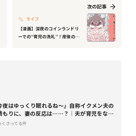
次の記事
ライフ
【漫画】深夜のコインランドリ
ーでの“育児の洗礼”！産後の妻
と子を放置した夫に待っていた
のは｜夫が育児をなめくさって
る件 #19
今夜はゆっくり眠れるね〜」自称イクメン夫の
積もりに、妻の反応は……？｜夫が育児をなめ
 #16
めくさってる件