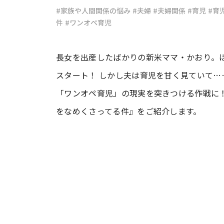
#家族や人間関係の悩み
#夫婦
#夫婦関係
#育児
#育
件
#ワンオペ育児
#ワンオペ育児
#コミックエッセイ
長女を出産したばかりの新米ママ・かおり。
#渡邊大地の令和的ワーパパ道
#ベ
スタート！ しかし夫は育児を甘く見ていて…
「ワンオペ育児」の現実を突きつける作戦に
をなめくさってる件』をご紹介します。