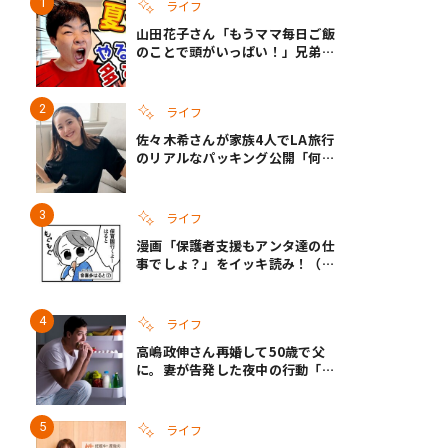
ライフ
山田花子さん「もうママ毎日ご飯
のことで頭がいっぱい！」兄弟夏
休みのリアルな生活に共感しかな
い
ライフ
佐々木希さんが家族4人でLA旅行
のリアルなパッキング公開「何が
あるかわからないから、人生」い
ざというときの備えも
ライフ
漫画「保護者支援もアンタ達の仕
事でしょ？」をイッキ読み！（右
タップ＞で読める！）
ライフ
高嶋政伸さん再婚して50歳で父
に。妻が告発した夜中の行動「こ
れ手出したら終わりだろうなとか
思うんだけども……」
ライフ