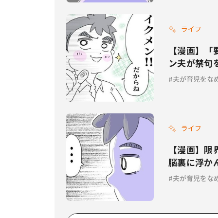
ライフ
【漫画】「
ン夫が禁句を
夫が育児をな
ライフ
【漫画】限
脳裏に浮か
ってる件 #1
夫が育児をな