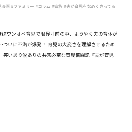
児漫画
#ファミリー
#コラム
#家族
#夫が育児をなめくさってる
#共働き夫婦のセブンルール
#共働
ほぼワンオペ育児で限界寸前の中、ようやく夫の育休が
ビーニュース
#マタニティニュース
…ついに不満が爆発！ 育児の大変さを理解させるため
！ 笑いあり涙ありの共感必至な育児奮闘記『夫が育児