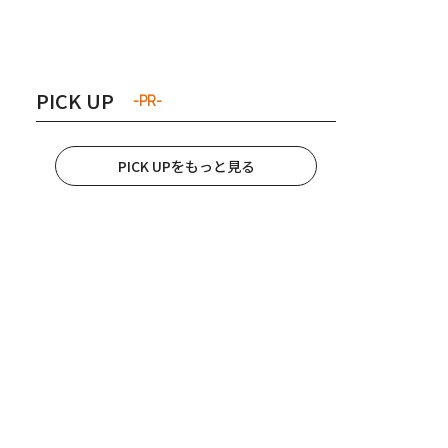
き夫婦
#産休
#育休
PICK UP
-PR-
PICK UPをもっと見る