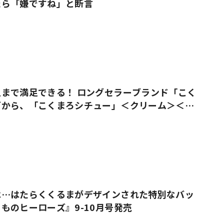
たら「嫌ですね」と断言
まで満足できる！ ロングセラーブランド「こく
ズから、「こくまろシチュー」＜クリーム＞＜ビ
売
は…はたらくくるまがデザインされた特別なバッ
ものヒーローズ』9-10月号発売