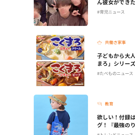
ん彼女ができ
育児ニュース
共働き家事
子どもから大人
まろ」シリー
ーフ＞が新発
たべものニュース
教育
欲しい！付録
グ！『最強のり
トレンドニュース