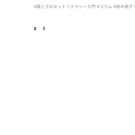
#親と子のネットリテラシー入門
#コラム
#鈴木朋子
#ワンオペ育児
#コミックエッセイ
8
8
#渡邊大地の令和的ワーパパ道
#ベ