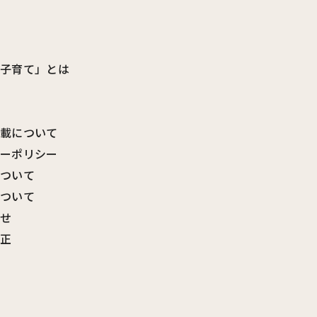
ビ子育て」とは
転載について
シーポリシー
について
について
わせ
訂正
覧