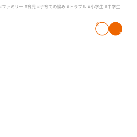
#ファミリー
#育児
#子育ての悩み
#トラブル
#小学生
#中学生
#共働き夫婦のセブンルール
#共働
ビーニュース
#マタニティニュース