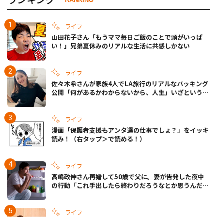
ライフ
山田花子さん「もうママ毎日ご飯のことで頭がいっぱ
い！」兄弟夏休みのリアルな生活に共感しかない
ライフ
佐々木希さんが家族4人でLA旅行のリアルなパッキング
公開「何があるかわからないから、人生」いざというと
きの備えも
ライフ
漫画「保護者支援もアンタ達の仕事でしょ？」をイッキ
読み！（右タップ＞で読める！）
ライフ
高嶋政伸さん再婚して50歳で父に。妻が告発した夜中
の行動「これ手出したら終わりだろうなとか思うんだけ
ども……」
ライフ