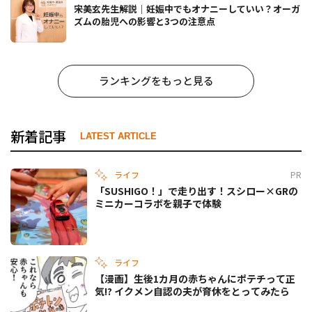
宋美玄先生解説｜妊娠中でもオナニーしていい？オーガ
ズムの胎児への影響と3つの注意点
ランキングをもっと見る
新着記事
LATEST ARTICLE
ライフ
PR
「SUSHIGO！」で走り出す！スシロー×GRの
ミニカーコラボを親子で体験
ライフ
【漫画】生後1カ月の赤ちゃんにポテチって正
気!? イクメン自認の夫が育休をとってみたら