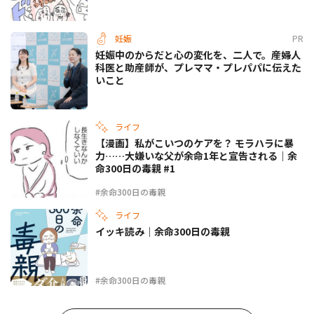
妊娠
PR
妊娠中のからだと心の変化を、二人で。産婦人
科医と助産師が、プレママ・プレパパに伝えた
いこと
ライフ
【漫画】私がこいつのケアを？ モラハラに暴
力……大嫌いな父が余命1年と宣告される｜余
命300日の毒親 #1
#余命300日の毒親
ライフ
イッキ読み｜余命300日の毒親
#余命300日の毒親