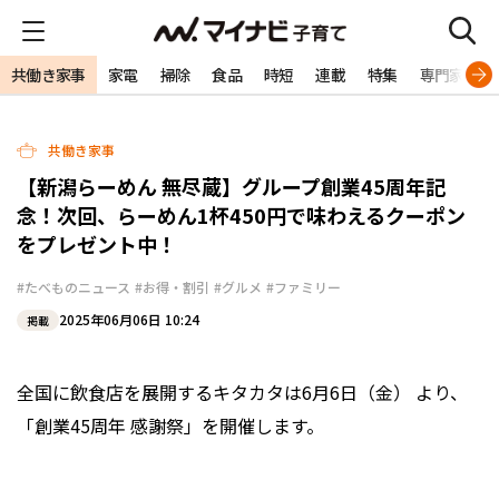
共働き家事
家電
掃除
食品
時短
連載
特集
専門家
共働き家事
【新潟らーめん 無尽蔵】グループ創業45周年記
念！次回、らーめん1杯450円で味わえるクーポン
をプレゼント中！
#たべものニュース
#お得・割引
#グルメ
#ファミリー
2025年06月06日 10:24
掲載
全国に飲食店を展開するキタカタは6月6日（金） より、
「創業45周年 感謝祭」を開催します。