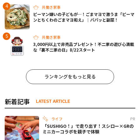
共働き家事
ピーマン嫌いの子どもが…！ごまマヨで激うま「ピーマ
ンとちくわのごまマヨ和え」｜パパッと副菜！
共働き家事
3,000円以上で非売品プレゼント！不二家の遊び心満載
な「裏不二家の日」8/22スタート
ランキングをもっと見る
新着記事
LATEST ARTICLE
ライフ
PR
「SUSHIGO！」で走り出す！スシロー×GRの
ミニカーコラボを親子で体験