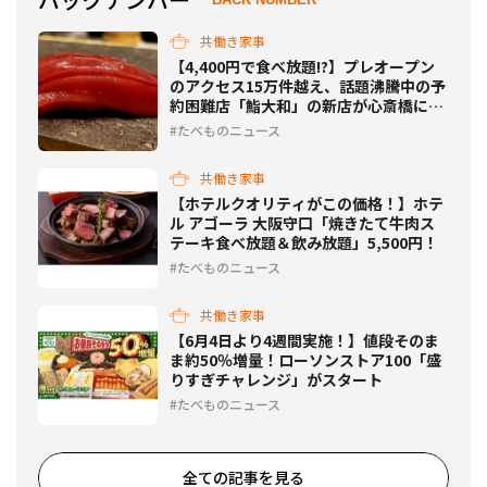
共働き家事
【4,400円で食べ放題!?】プレオープン
のアクセス15万件越え、話題沸騰中の予
約困難店「鮨大和」の新店が心斎橋に誕
生！
たべものニュース
共働き家事
【ホテルクオリティがこの価格！】ホテ
ル アゴーラ 大阪守口「焼きたて牛肉ス
テーキ食べ放題＆飲み放題」5,500円！
たべものニュース
共働き家事
【6月4日より4週間実施！】値段そのま
ま約50％増量！ローソンストア100「盛
りすぎチャレンジ」がスタート
たべものニュース
全ての記事を見る