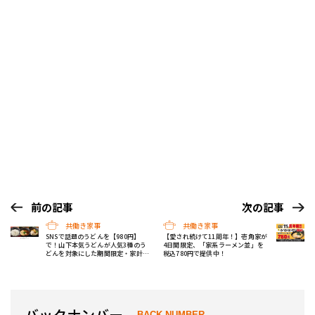
前の記事
次の記事
共働き家事
共働き家事
SNSで話題のうどんを【980円】
【愛され続けて11周年！】壱角家が
で！山下本気うどんが人気3種のう
4日間限定、「家系ラーメン並」を
どんを対象にした期間限定・家計応
税込780円で提供中！
援キャンペーン開催！
バックナンバー
BACK NUMBER