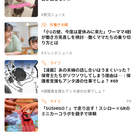
#育児ニュース
共働き夫婦
「小1の壁、今度は夏休みに来た」ワーママ4割
が働き方見直しを検討…働くママたちの乗り切
り方とは
#トレンドニュース
ライフ
【漫画】あの夫婦の話し合いはうまくいった？
保育士たちがソワソワしてしまう理由は…｜保
護者支援もアンタ達の仕事でしょ？ #69
#保護者支援もアンタ達の仕事でしょ？
ライフ
PR
「SUSHIGO！」で走り出す！スシロー×GRの
ミニカーコラボを親子で体験