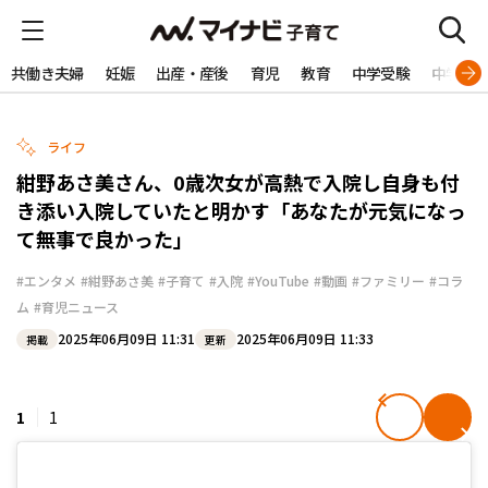
共働き夫婦
妊娠
出産・産後
育児
教育
中学受験
中学生
ライフ
紺野あさ美さん、0歳次女が高熱で入院し自身も付
き添い入院していたと明かす「あなたが元気になっ
て無事で良かった」
#エンタメ
#紺野あさ美
#子育て
#入院
#YouTube
#動画
#ファミリー
#コラ
ム
#育児ニュース
2025年06月09日 11:31
2025年06月09日 11:33
掲載
更新
1
1