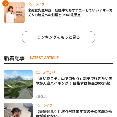
ライフ
宋美玄先生解説｜妊娠中でもオナニーしていい？オーガ
ズムの胎児への影響と3つの注意点
ランキングをもっと見る
新着記事
LATEST ARTICLE
おでかけ
「暑い夏こそ、山で涼もう」親子で行きたい爽
やか天空ハイキング！ 目指すは標高2000m級
#夏休み
ライフ
【天使発見♡】次々飛び出す女の子の笑顔から
目が離せない!!!