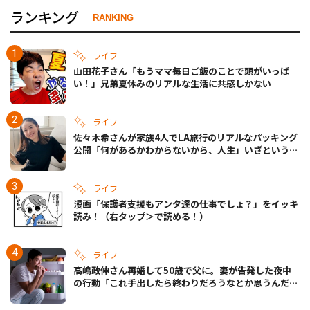
ランキング
RANKING
ライフ
山田花子さん「もうママ毎日ご飯のことで頭がいっぱ
い！」兄弟夏休みのリアルな生活に共感しかない
ライフ
佐々木希さんが家族4人でLA旅行のリアルなパッキング
公開「何があるかわからないから、人生」いざというと
きの備えも
ライフ
漫画「保護者支援もアンタ達の仕事でしょ？」をイッキ
読み！（右タップ＞で読める！）
ライフ
高嶋政伸さん再婚して50歳で父に。妻が告発した夜中
の行動「これ手出したら終わりだろうなとか思うんだけ
ども……」